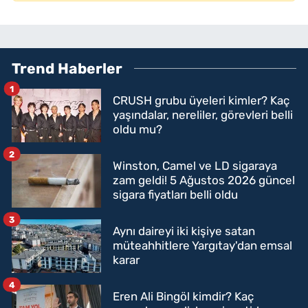
Trend Haberler
1
CRUSH grubu üyeleri kimler? Kaç
yaşındalar, nereliler, görevleri belli
oldu mu?
2
Winston, Camel ve LD sigaraya
zam geldi! 5 Ağustos 2026 güncel
sigara fiyatları belli oldu
3
Aynı daireyi iki kişiye satan
müteahhitlere Yargıtay'dan emsal
karar
4
Eren Ali Bingöl kimdir? Kaç