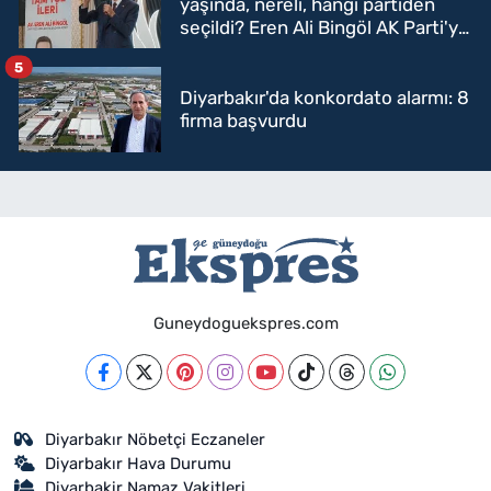
yaşında, nereli, hangi partiden
seçildi? Eren Ali Bingöl AK Parti'ye
mi geçecek?
5
Diyarbakır'da konkordato alarmı: 8
firma başvurdu
Guneydoguekspres.com
Diyarbakır Nöbetçi Eczaneler
Diyarbakır Hava Durumu
Diyarbakir Namaz Vakitleri