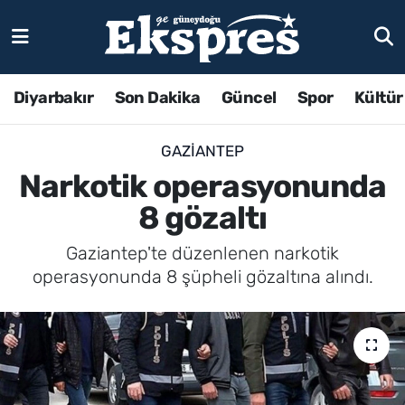
Diyarbakır
Son Dakika
Güncel
Spor
Kültür
GAZIANTEP
Narkotik operasyonunda
8 gözaltı
Gaziantep'te düzenlenen narkotik
operasyonunda 8 şüpheli gözaltına alındı.