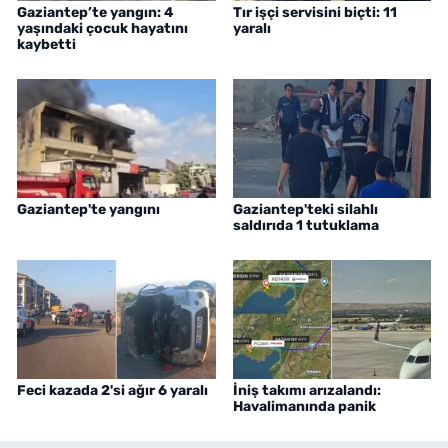
Gaziantep’te yangın: 4
Tır işçi servisini biçti: 11
yaşındaki çocuk hayatını
yaralı
kaybetti
Gaziantep'te yangını
Gaziantep'teki silahlı
saldırıda 1 tutuklama
Feci kazada 2'si ağır 6 yaralı
İniş takımı arızalandı:
Havalimanında panik