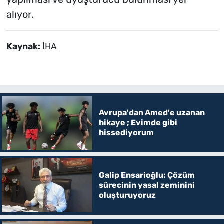
alıyor.
Kaynak:
İHA
Avrupa'dan Amed'e uzanan
hikaye ; Evimde gibi
hissediyorum
Galip Ensarioğlu: Çözüm
sürecinin yasal zeminini
oluşturuyoruz