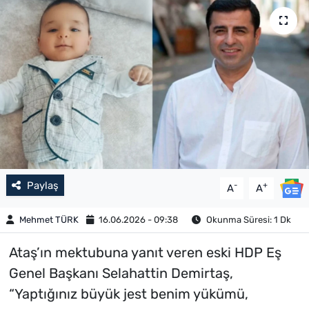
Paylaş
-
+
A
A
Mehmet TÜRK
16.06.2026 - 09:38
Okunma Süresi: 1 Dk
Ataş’ın mektubuna yanıt veren eski HDP Eş
Genel Başkanı Selahattin Demirtaş,
“Yaptığınız büyük jest benim yükümü,