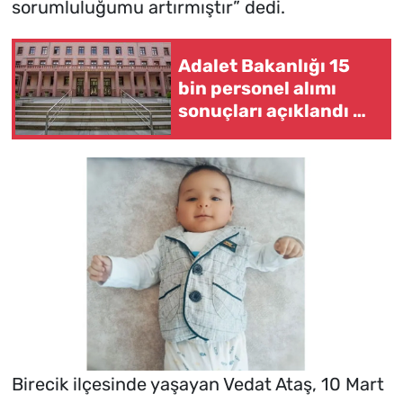
sorumluluğumu artırmıştır” dedi.
Adalet Bakanlığı 15
bin personel alımı
sonuçları açıklandı mı,
ne zaman
açıklanacak? İKM,
zabıt katibi ve
mübaşir
Birecik ilçesinde yaşayan Vedat Ataş, 10 Mart