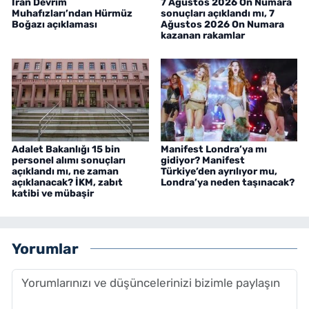
İran Devrim
7 Ağustos 2026 On Numara
Muhafızları’ndan Hürmüz
sonuçları açıklandı mı, 7
Boğazı açıklaması
Ağustos 2026 On Numara
kazanan rakamlar
Adalet Bakanlığı 15 bin
Manifest Londra’ya mı
personel alımı sonuçları
gidiyor? Manifest
açıklandı mı, ne zaman
Türkiye’den ayrılıyor mu,
açıklanacak? İKM, zabıt
Londra’ya neden taşınacak?
katibi ve mübaşir
Yorumlar