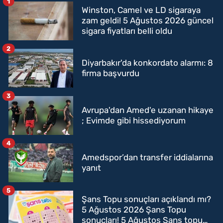
1
Winston, Camel ve LD sigaraya
zam geldi! 5 Ağustos 2026 güncel
sigara fiyatları belli oldu
2
Diyarbakır'da konkordato alarmı: 8
firma başvurdu
3
Avrupa'dan Amed'e uzanan hikaye
; Evimde gibi hissediyorum
4
Amedspor’dan transfer iddialarına
yanıt
5
Şans Topu sonuçları açıklandı mı?
5 Ağustos 2026 Şans Topu
sonuçları! 5 Ağustos Şans topu