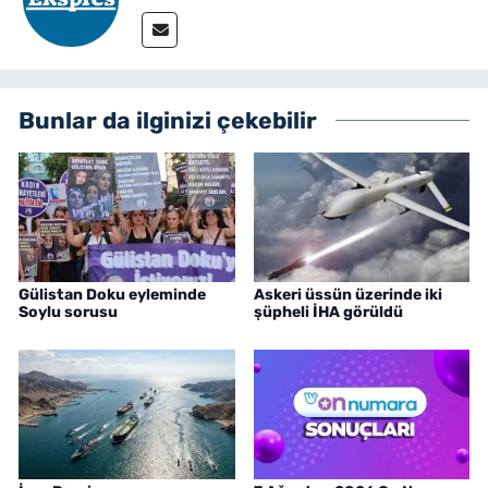
Bunlar da ilginizi çekebilir
Gülistan Doku eyleminde
Askeri üssün üzerinde iki
Soylu sorusu
şüpheli İHA görüldü