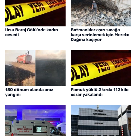
Ilısu Baraj Gölü'nde kadın
Batmanlılar aşırı sıcağa
cesedi
karşı serinlemek için Mereto
Dağına kaçıyor
150 dönüm alanda anız
Pamuk yüklü 2 tırda 112 kilo
yangını
esrar yakalandı