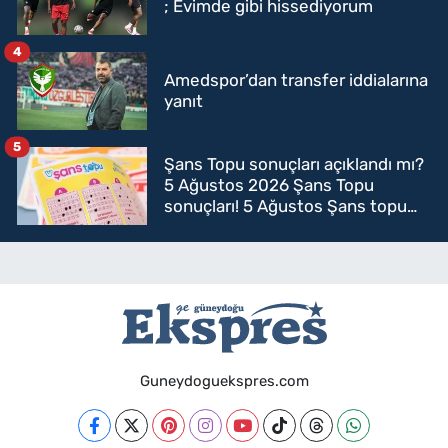
; Evimde gibi hissediyorum
4
Amedspor’dan transfer iddialarına
yanıt
5
Şans Topu sonuçları açıklandı mı?
5 Ağustos 2026 Şans Topu
sonuçları! 5 Ağustos Şans topu
sorgulama
Guneydoguekspres.com