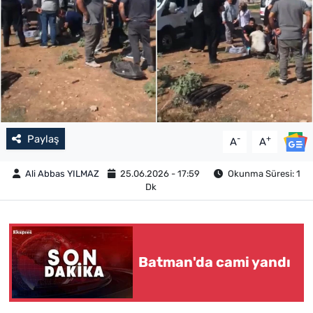
Paylaş
-
+
A
A
Ali Abbas YILMAZ
25.06.2026 - 17:59
Okunma Süresi: 1
Dk
Batman'da cami yandı