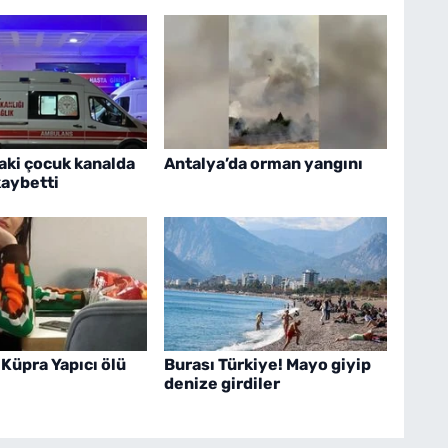
aki çocuk kanalda
Antalya’da orman yangını
kaybetti
Küpra Yapıcı ölü
Burası Türkiye! Mayo giyip
denize girdiler