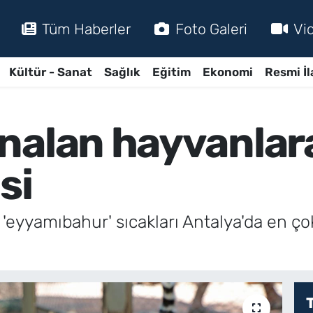
Tüm Haberler
Foto Galeri
Vi
Kültür - Sanat
Sağlık
Eğitim
Ekonomi
Resmi İl
nalan hayvanlar
si
an 'eyyamıbahur' sıcakları Antalya'da en ç