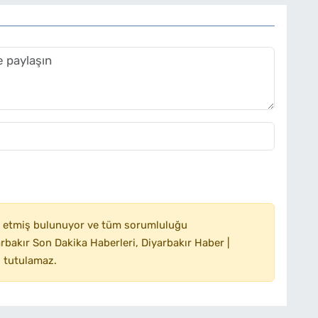
 etmiş bulunuyor ve tüm sorumluluğu
bakır Son Dakika Haberleri, Diyarbakır Haber |
 tutulamaz.