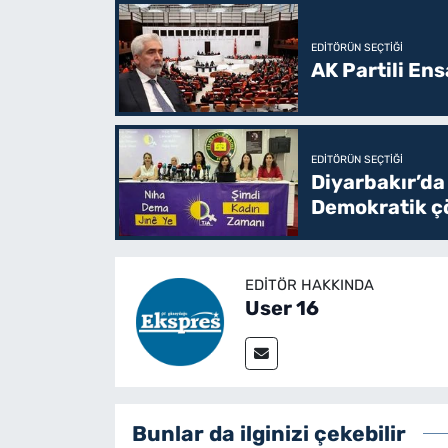
EDITÖRÜN SEÇTIĞI
AK Partili En
EDITÖRÜN SEÇTIĞI
Diyarbakır’da
Demokratik çö
EDITÖR HAKKINDA
User 16
Bunlar da ilginizi çekebilir