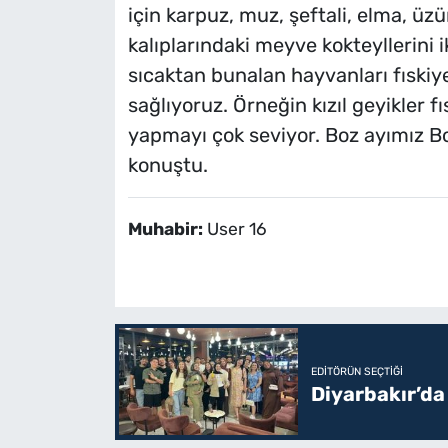
için karpuz, muz, şeftali, elma, üz
kalıplarındaki meyve kokteyllerini i
sıcaktan bunalan hayvanları fıskiye 
sağlıyoruz. Örneğin kızıl geyikler 
yapmayı çok seviyor. Boz ayımız Bo
konuştu.
Muhabir:
User 16
EDITÖRÜN SEÇTIĞI
Diyarbakır’da