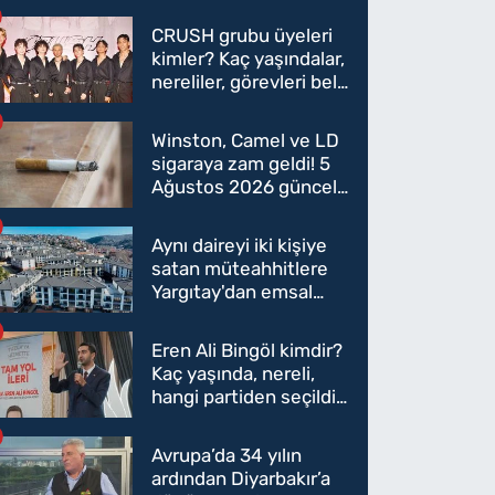
CRUSH grubu üyeleri
kimler? Kaç yaşındalar,
nereliler, görevleri belli
oldu mu?
Winston, Camel ve LD
sigaraya zam geldi! 5
Ağustos 2026 güncel
sigara fiyatları belli
oldu
Aynı daireyi iki kişiye
satan müteahhitlere
Yargıtay'dan emsal
karar
Eren Ali Bingöl kimdir?
Kaç yaşında, nereli,
hangi partiden seçildi?
Eren Ali Bingöl AK
Parti'ye mi geçecek?
Avrupa’da 34 yılın
ardından Diyarbakır’a