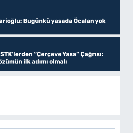
sarioğlu: Bugünkü yasada Öcalan yok
 STK’lerden “Çerçeve Yasa” Çağrısı:
zümün ilk adımı olmalı