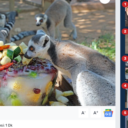
1
2
3
4
-
+
A
A
5
i: 1 Dk