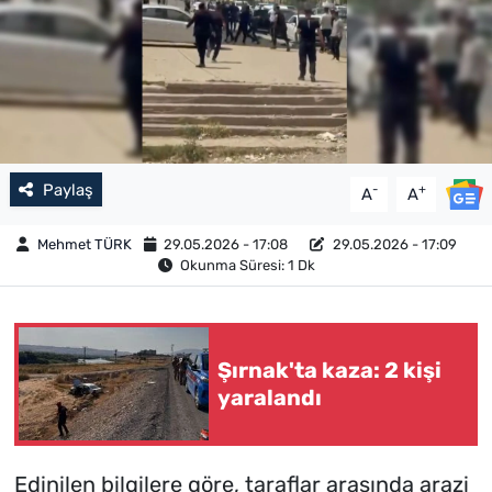
Paylaş
-
+
A
A
Mehmet TÜRK
29.05.2026 - 17:08
29.05.2026 - 17:09
Okunma Süresi: 1 Dk
Şırnak'ta kaza: 2 kişi
yaralandı
Edinilen bilgilere göre, taraflar arasında arazi