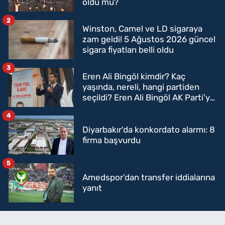
oldu mu?
2
Winston, Camel ve LD sigaraya
zam geldi! 5 Ağustos 2026 güncel
sigara fiyatları belli oldu
3
Eren Ali Bingöl kimdir? Kaç
yaşında, nereli, hangi partiden
seçildi? Eren Ali Bingöl AK Parti'ye
mi geçecek?
4
Diyarbakır'da konkordato alarmı: 8
firma başvurdu
5
Amedspor’dan transfer iddialarına
yanıt