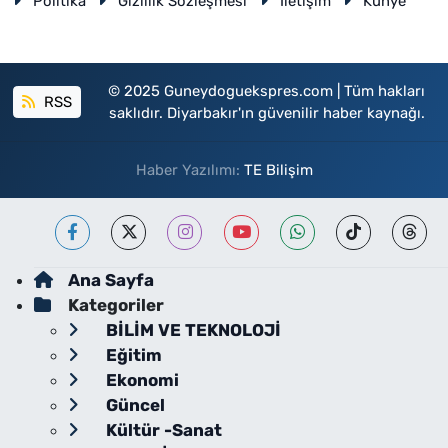
Politika
Gizlilik Sözleşmesi
İletişim
Künye
© 2025 Guneydoguekspres.com | Tüm hakları
RSS
saklıdır. Diyarbakır'ın güvenilir haber kaynağı.
Haber Yazılımı:
TE Bilişim
Ana Sayfa
Kategoriler
BİLİM VE TEKNOLOJİ
Eğitim
Ekonomi
Güncel
Kültür -Sanat