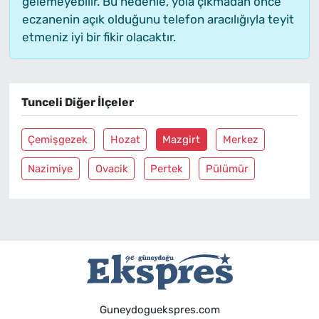
gelemeyebilir. Bu nedenle, yola çıkmadan önce
eczanenin açık olduğunu telefon aracılığıyla teyit
etmeniz iyi bir fikir olacaktır.
Tunceli Diğer İlçeler
Çemişgezek
Hozat
Mazgirt
Merkez
Nazimiye
Ovacik
Pertek
Pülümür
Guneydoguekspres.com