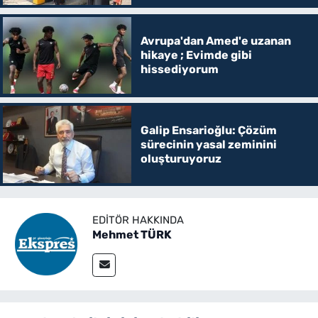
Avrupa'dan Amed'e uzanan
hikaye ; Evimde gibi
hissediyorum
Galip Ensarioğlu: Çözüm
sürecinin yasal zeminini
oluşturuyoruz
EDITÖR HAKKINDA
Mehmet TÜRK