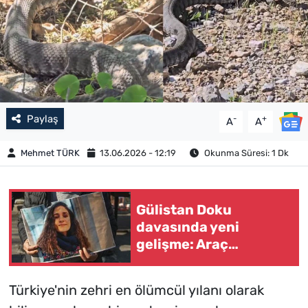
Paylaş
-
+
A
A
Mehmet TÜRK
13.06.2026 - 12:19
Okunma Süresi: 1 Dk
Gülistan Doku
davasında yeni
gelişme: Araç
firmasına değişiklikler
soruldu
Türkiye'nin zehri en ölümcül yılanı olarak