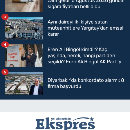
zam geldi! 5 Ağustos 2026 güncel
sigara fiyatları belli oldu
3
Aynı daireyi iki kişiye satan
müteahhitlere Yargıtay'dan emsal
karar
4
Eren Ali Bingöl kimdir? Kaç
yaşında, nereli, hangi partiden
seçildi? Eren Ali Bingöl AK Parti'ye
mi geçecek?
5
Diyarbakır'da konkordato alarmı: 8
firma başvurdu