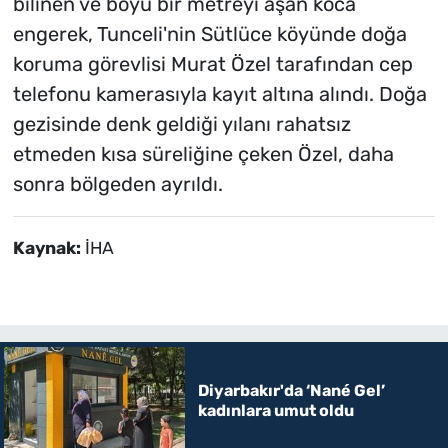
bilinen ve boyu bir metreyi aşan koca
engerek, Tunceli'nin Sütlüce köyünde doğa
koruma görevlisi Murat Özel tarafından cep
telefonu kamerasıyla kayıt altına alındı. Doğa
gezisinde denk geldiği yılanı rahatsız
etmeden kısa süreliğine çeken Özel, daha
sonra bölgeden ayrıldı.
Kaynak:
İHA
Diyarbakır'da ‘Nané Gel’
kadınlara umut oldu