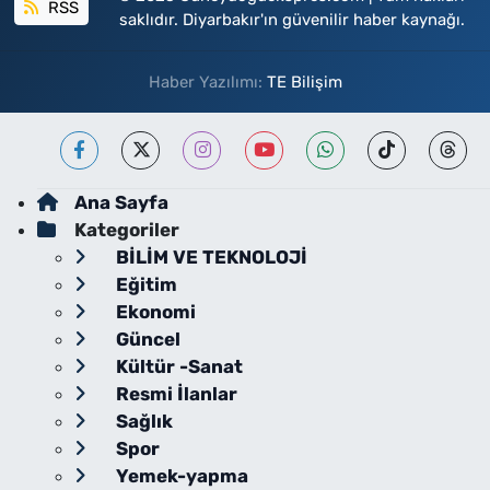
RSS
saklıdır. Diyarbakır'ın güvenilir haber kaynağı.
Haber Yazılımı:
TE Bilişim
Ana Sayfa
Kategoriler
BİLİM VE TEKNOLOJİ
Eğitim
Ekonomi
Güncel
Kültür -Sanat
Resmi İlanlar
Sağlık
Spor
Yemek-yapma