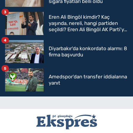
sigara fiyatları belli oldu
3
Eren Ali Bingöl kimdir? Kaç
yaşında, nereli, hangi partiden
seçildi? Eren Ali Bingöl AK Parti'ye
mi geçecek?
4
Diyarbakır'da konkordato alarmı: 8
firma başvurdu
5
Amedspor’dan transfer iddialarına
yanıt