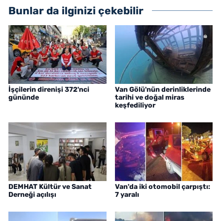
Bunlar da ilginizi çekebilir
İşçilerin direnişi 372'nci
Van Gölü'nün derinliklerinde
gününde
tarihi ve doğal miras
keşfediliyor
DEMHAT Kültür ve Sanat
Van'da iki otomobil çarpıştı:
Derneği açılışı
7 yaralı