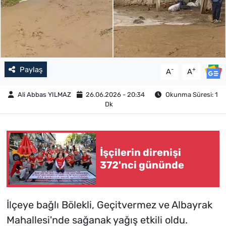
Paylaş
-
+
A
A
Ali Abbas YILMAZ
26.06.2026 - 20:34
Okunma Süresi: 1
Dk
İşçilerin direnişi
372'nci gününde
İlçeye bağlı Bölekli, Geçitvermez ve Albayrak
Mahallesi'nde sağanak yağış etkili oldu.