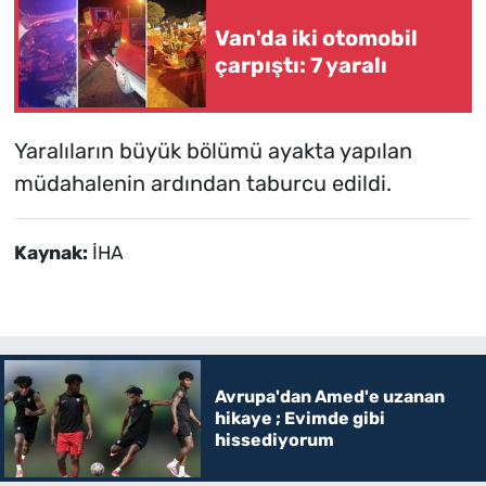
Van'da iki otomobil
çarpıştı: 7 yaralı
Yaralıların büyük bölümü ayakta yapılan
müdahalenin ardından taburcu edildi.
Kaynak:
İHA
Avrupa'dan Amed'e uzanan
hikaye ; Evimde gibi
hissediyorum