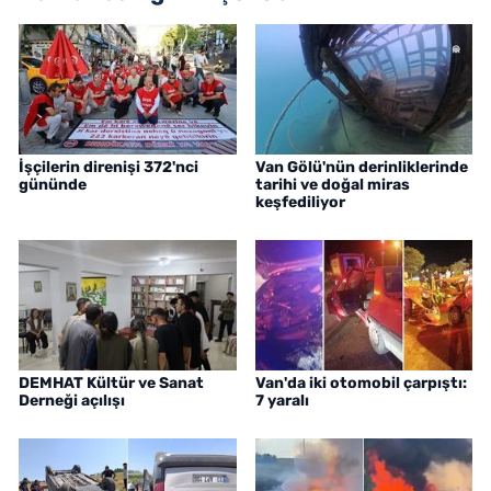
İşçilerin direnişi 372'nci
Van Gölü'nün derinliklerinde
gününde
tarihi ve doğal miras
keşfediliyor
DEMHAT Kültür ve Sanat
Van'da iki otomobil çarpıştı:
Derneği açılışı
7 yaralı