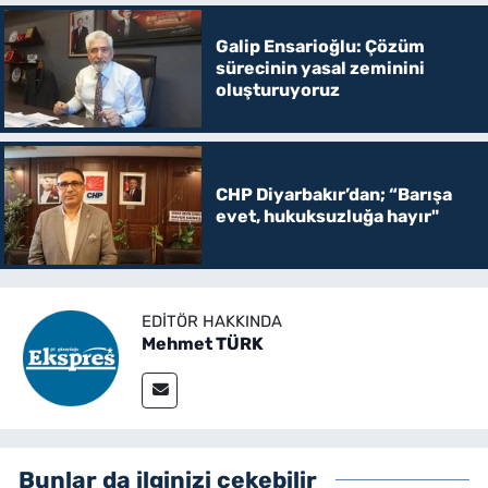
Galip Ensarioğlu: Çözüm
sürecinin yasal zeminini
oluşturuyoruz
CHP Diyarbakır’dan; “Barışa
evet, hukuksuzluğa hayır"
EDITÖR HAKKINDA
Mehmet TÜRK
Bunlar da ilginizi çekebilir