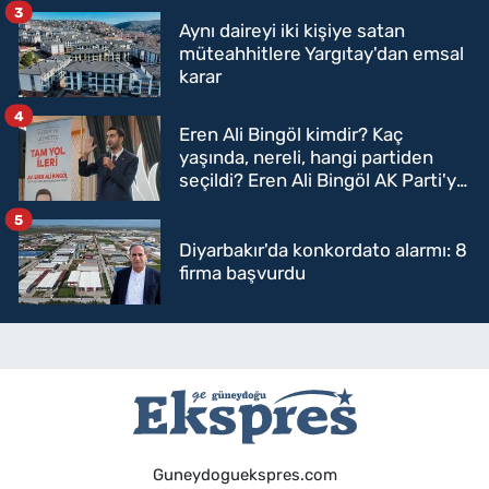
3
Aynı daireyi iki kişiye satan
müteahhitlere Yargıtay'dan emsal
karar
4
Eren Ali Bingöl kimdir? Kaç
yaşında, nereli, hangi partiden
seçildi? Eren Ali Bingöl AK Parti'ye
mi geçecek?
5
Diyarbakır'da konkordato alarmı: 8
firma başvurdu
Guneydoguekspres.com