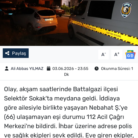
Paylaş
-
+
A
A
Ali Abbas YILMAZ
03.06.2026 - 23:55
Okunma Süresi: 1
Dk
Olay, akşam saatlerinde Battalgazi ilçesi
Selektör Sokak'ta meydana geldi. İddiaya
göre ailesiyle birlikte yaşayan Nebahat Ş.'ye
(66) ulaşamayan eşi durumu 112 Acil Çağrı
Merkezi'ne bildirdi. İhbar üzerine adrese polis
ve sağlık ekipleri sevk edildi. Eve giren ekipler,