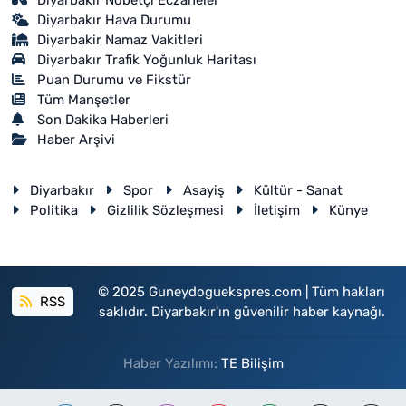
Diyarbakır Nöbetçi Eczaneler
Diyarbakır Hava Durumu
Diyarbakir Namaz Vakitleri
Diyarbakır Trafik Yoğunluk Haritası
Puan Durumu ve Fikstür
Tüm Manşetler
Son Dakika Haberleri
Haber Arşivi
Diyarbakır
Spor
Asayiş
Kültür - Sanat
Politika
Gizlilik Sözleşmesi
İletişim
Künye
© 2025 Guneydoguekspres.com | Tüm hakları
RSS
saklıdır. Diyarbakır'ın güvenilir haber kaynağı.
Haber Yazılımı:
TE Bilişim