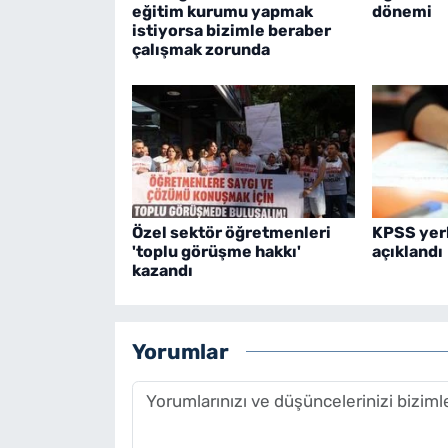
eğitim kurumu yapmak
dönemi
istiyorsa bizimle beraber
çalışmak zorunda
Özel sektör öğretmenleri
KPSS yerl
'toplu görüşme hakkı'
açıklandı
kazandı
Yorumlar