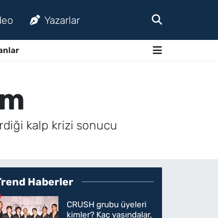
deo
Yazarlar
anlar
üm
diği kalp krizi sonucu
Trend Haberler
CRUSH grubu üyeleri
kimler? Kaç yaşındalar,