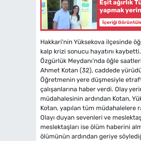
Eşit ağırlık Tü
yapmak yerin
İçeriği Görüntül
Hakkari'nin Yüksekova ilçesinde ö
kalp krizi sonucu hayatını kaybetti.
Özgürlük Meydanı'nda öğle saatler
Ahmet Kotan (32), caddede yürüdüğü
Öğretmenin yere düşmesiyle etraft
çalışanlarına haber verdi. Olay yerin
müdahalesinin ardından Kotan, Yük
Kotan, yapılan tüm müdahalelere r
Olayı duyan sevenleri ve meslektaş
meslektaşları ise ölüm haberini alma
ölümünün ardından geriye söylediği