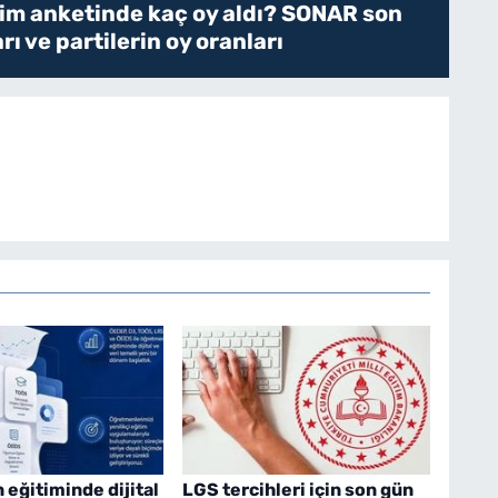
çim anketinde kaç oy aldı? SONAR son
ı ve partilerin oy oranları
eğitiminde dijital
LGS tercihleri için son gün