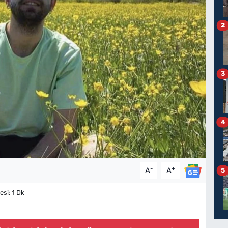
2
3
4
-
+
A
A
5
si: 1 Dk