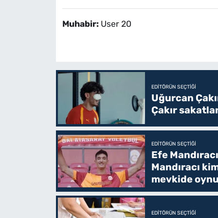
Muhabir:
User 20
EDITÖRÜN SEÇTIĞI
Uğurcan Çakı
Çakır sakatla
EDITÖRÜN SEÇTIĞI
Efe Mandıracı
Mandıracı kim
mevkide oyn
EDITÖRÜN SEÇTIĞI