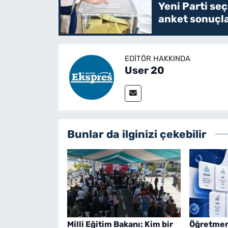
Yeni Parti se
anket sonuçlar
EDITÖR HAKKINDA
User 20
Bunlar da ilginizi çekebilir
Milli Eğitim Bakanı: Kim bir
Öğretmen 