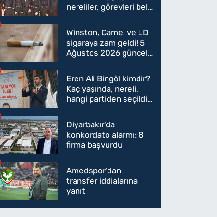
nereliler, görevleri belli
oldu mu?
Winston, Camel ve LD
sigaraya zam geldi! 5
Ağustos 2026 güncel
sigara fiyatları belli
oldu
Eren Ali Bingöl kimdir?
Kaç yaşında, nereli,
hangi partiden seçildi?
Eren Ali Bingöl AK
Parti'ye mi geçecek?
Diyarbakır'da
konkordato alarmı: 8
firma başvurdu
Amedspor’dan
transfer iddialarına
yanıt