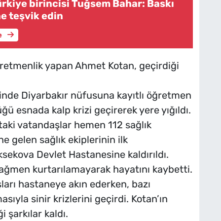
rkiye birincisi Tuğsem Bahar: Baskı
e teşvik edin
e
ğretmenlik yapan Ahmet Kotan, geçirdiği
inde Diyarbakır nüfusuna kayıtlı öğretmen
 esnada kalp krizi geçirerek yere yığıldı.
aki vatandaşlar hemen 112 sağlık
e gelen sağlık ekiplerinin ilk
sekova Devlet Hastanesine kaldırıldı.
ağmen kurtarılamayarak hayatını kaybetti.
ları hastaneye akın ederken, bazı
sıyla sinir krizlerini geçirdi. Kotan’ın
 şarkılar kaldı.