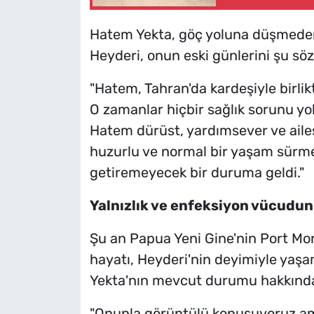
Hatem Yekta, göç yoluna düşmeden 
Heyderi, onun eski günlerini şu sözl
"Hatem, Tahran'da kardeşiyle birlik
O zamanlar hiçbir sağlık sorunu yo
Hatem dürüst, yardımsever ve ailes
huzurlu ve normal bir yaşam sürmekt
getiremeyecek bir duruma geldi."
Yalnızlık ve enfeksiyon vücudu
Şu an Papua Yeni Gine'nin Port Mo
hayatı, Heyderi'nin deyimiyle yaş
Yekta'nın mevcut durumu hakkında 
"Onunla görüntülü konuşuyoruz am