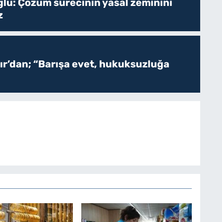
ğlu: Çözüm sürecinin yasal zeminini
z
r’dan; “Barışa evet, hukuksuzluğa