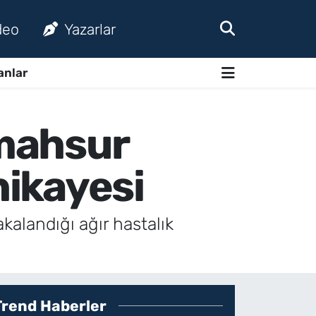
deo
Yazarlar
anlar
 mahsur
hikayesi
kalandığı ağır hastalık
Trend Haberler