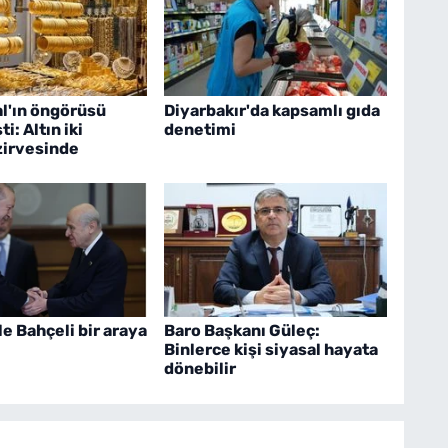
l'ın öngörüsü
Diyarbakır'da kapsamlı gıda
i: Altın iki
denetimi
zirvesinde
le Bahçeli bir araya
Baro Başkanı Güleç:
Binlerce kişi siyasal hayata
dönebilir