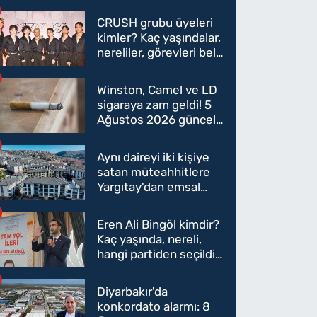
CRUSH grubu üyeleri
kimler? Kaç yaşındalar,
nereliler, görevleri belli
oldu mu?
Winston, Camel ve LD
sigaraya zam geldi! 5
Ağustos 2026 güncel
sigara fiyatları belli
oldu
Aynı daireyi iki kişiye
satan müteahhitlere
Yargıtay'dan emsal
karar
Eren Ali Bingöl kimdir?
Kaç yaşında, nereli,
hangi partiden seçildi?
Eren Ali Bingöl AK
Parti'ye mi geçecek?
Diyarbakır'da
konkordato alarmı: 8