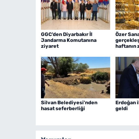
GGC’den Diyarbakır İl
Özer Sana
Jandarma Komutanına
gerçekleşt
ziyaret
haftanın 
Silvan Belediyesi'nden
Erdoğan i
hasat seferberliği
geldi