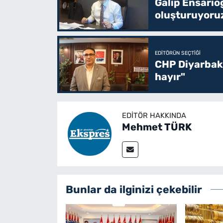
Galip Ensario
oluşturuyoru
EDITÖRÜN SEÇTIĞI
CHP Diyarbakı
hayır"
EDITÖR HAKKINDA
Mehmet TÜRK
Bunlar da ilginizi çekebilir