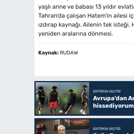
yaşlı anne ve babası 13 yıldır evlat
Tahran'da çalışan Hatem'in ailesi 
ızdırap kaynağı. Ailenin tek isteği
yeniden aralarına dönmesi.
Kaynak:
RUDAW
EDITÖRÜN SEÇTIĞI
Avrupa'dan Am
hissediyorum
EDITÖRÜN SEÇTIĞI