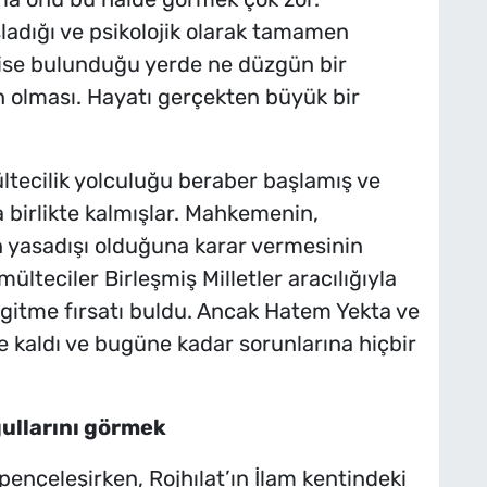
adığı ve psikolojik olarak tamamen
ise bulunduğu yerde ne düzgün bir
n olması. Hayatı gerçekten büyük bir
ltecilik yolculuğu beraber başlamış ve
 birlikte kalmışlar. Mahkemenin,
n yasadışı olduğuna karar vermesinin
ülteciler Birleşmiş Milletler aracılığıyla
gitme fırsatı buldu. Ancak Hatem Yekta ve
e kaldı ve bugüne kadar sorunlarına hiçbir
ullarını görmek
ençeleşirken, Rojhılat’ın İlam kentindeki