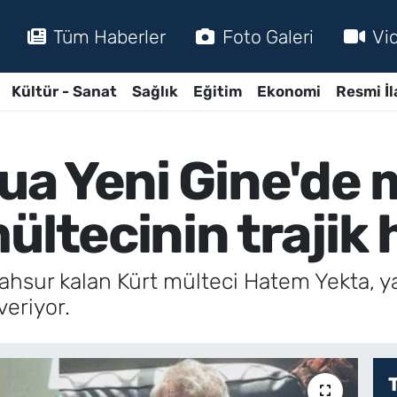
Tüm Haberler
Foto Galeri
Vi
Kültür - Sanat
Sağlık
Eğitim
Ekonomi
Resmi İl
pua Yeni Gine'de
ültecinin trajik 
ahsur kalan Kürt mülteci Hatem Yekta, ya
eriyor.