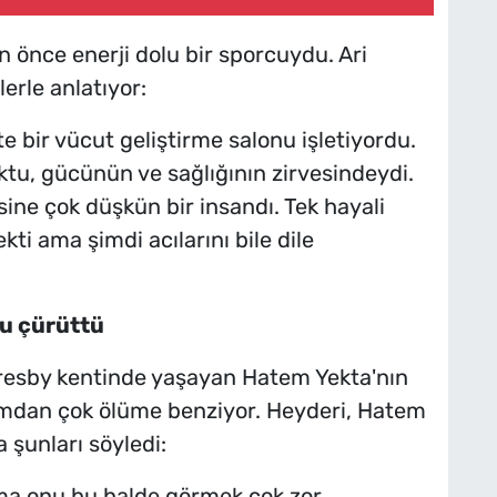
önce enerji dolu bir sporcuydu. Ari
erle anlatıyor:
te bir vücut geliştirme salonu işletiyordu.
ktu, gücünün ve sağlığının zirvesindeydi.
ine çok düşkün bir insandı. Tek hayali
i ama şimdi acılarını bile dile
nu çürüttü
resby kentinde yaşayan Hatem Yekta'nın
amdan çok ölüme benziyor. Heyderi, Hatem
şunları söyledi:
a onu bu halde görmek çok zor.