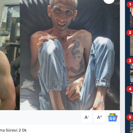
1
2
3
4
-
+
A
A
5
a Süresi: 2 Dk