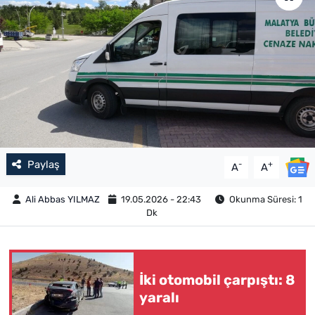
Paylaş
-
+
A
A
Ali Abbas YILMAZ
19.05.2026 - 22:43
Okunma Süresi: 1
Dk
İki otomobil çarpıştı: 8
yaralı