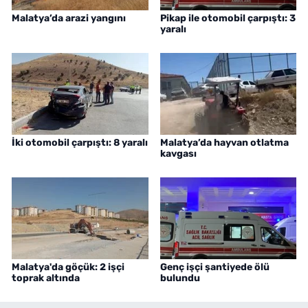
Malatya’da arazi yangını
Pikap ile otomobil çarpıştı: 3
yaralı
İki otomobil çarpıştı: 8 yaralı
Malatya’da hayvan otlatma
kavgası
Malatya'da göçük: 2 işçi
Genç işçi şantiyede ölü
toprak altında
bulundu