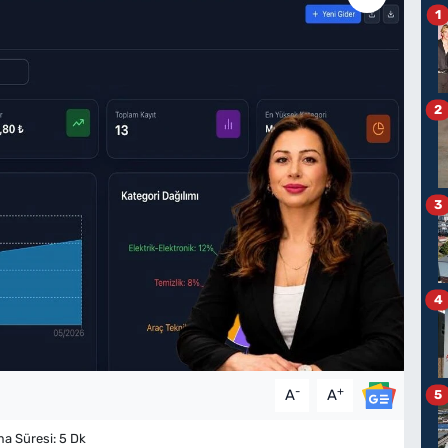
1
2
3
4
-
+
A
A
5
 Süresi: 5 Dk