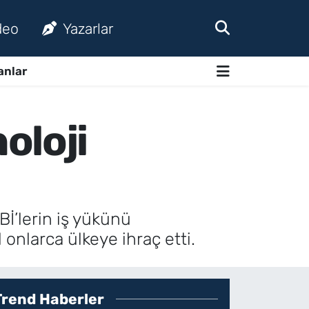
deo
Yazarlar
anlar
oloji
Bİ’lerin iş yükünü
l onlarca ülkeye ihraç etti.
Trend Haberler