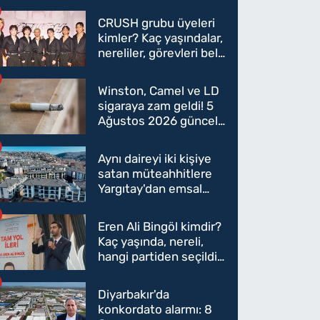
CRUSH grubu üyeleri
kimler? Kaç yaşındalar,
nereliler, görevleri belli
oldu mu?
Winston, Camel ve LD
sigaraya zam geldi! 5
Ağustos 2026 güncel
sigara fiyatları belli
oldu
Aynı daireyi iki kişiye
satan müteahhitlere
Yargıtay'dan emsal
karar
Eren Ali Bingöl kimdir?
Kaç yaşında, nereli,
hangi partiden seçildi?
Eren Ali Bingöl AK
Parti'ye mi geçecek?
Diyarbakır'da
konkordato alarmı: 8