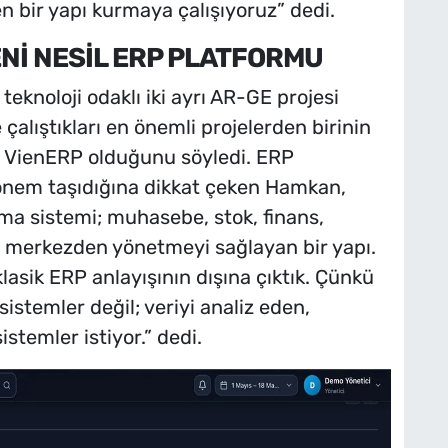
n bir yapı kurmaya çalışıyoruz” dedi.
ENİ NESİL ERP PLATFORMU
knoloji odaklı iki ayrı AR-GE projesi
e çalıştıkları en önemli projelerden birinin
u VienERP olduğunu söyledi. ERP
k önem taşıdığına dikkat çeken Hamkan,
a sistemi; muhasebe, stok, finans,
k merkezden yönetmeyi sağlayan bir yapı.
lasik ERP anlayışının dışına çıktık. Çünkü
sistemler değil; veriyi analiz eden,
stemler istiyor.” dedi.