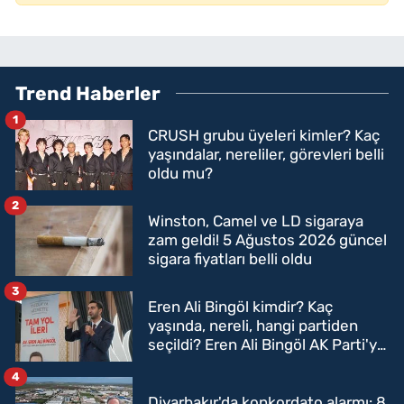
Trend Haberler
1
CRUSH grubu üyeleri kimler? Kaç
yaşındalar, nereliler, görevleri belli
oldu mu?
2
Winston, Camel ve LD sigaraya
zam geldi! 5 Ağustos 2026 güncel
sigara fiyatları belli oldu
3
Eren Ali Bingöl kimdir? Kaç
yaşında, nereli, hangi partiden
seçildi? Eren Ali Bingöl AK Parti'ye
mi geçecek?
4
Diyarbakır'da konkordato alarmı: 8