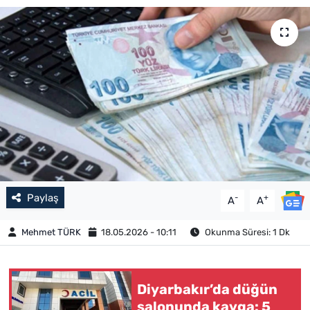
Paylaş
-
+
A
A
Mehmet TÜRK
18.05.2026 - 10:11
Okunma Süresi: 1 Dk
Diyarbakır’da düğün
salonunda kavga: 5