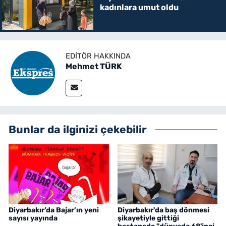
kadınlara umut oldu
EDITÖR HAKKINDA
Mehmet TÜRK
Bunlar da ilginizi çekebilir
Diyarbakır’da Bajar’ın yeni
Diyarbakır'da baş dönmesi
sayısı yayında
şikayetiyle gittiği