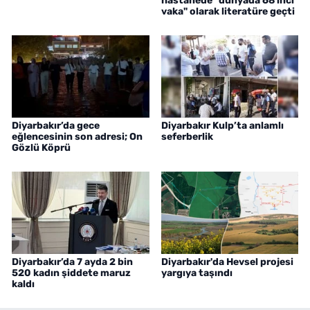
hastanede "dünyada 68'inci
vaka" olarak literatüre geçti
Diyarbakır’da gece
Diyarbakır Kulp’ta anlamlı
eğlencesinin son adresi; On
seferberlik
Gözlü Köprü
Diyarbakır’da 7 ayda 2 bin
Diyarbakır'da Hevsel projesi
520 kadın şiddete maruz
yargıya taşındı
kaldı