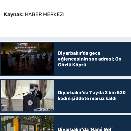
Kaynak:
HABER MERKEZİ
Diyarbakır’da gece
eğlencesinin son adresi; On
Gözlü Köprü
Diyarbakır’da 7 ayda 2 bin 520
kadın şiddete maruz kaldı
Diyarbakır'da ‘Nané Gel’