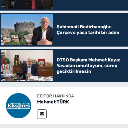
Şahismail Bedirhanoğlu:
Çerçeve yasa tarihi bir adım
DTSO Başkanı Mehmet Kaya:
Yasadan umutluyum, süreç
geciktirilmesin
EDITÖR HAKKINDA
Mehmet TÜRK