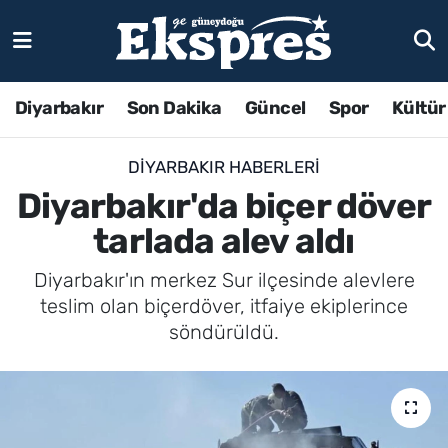
Diyarbakır
Son Dakika
Güncel
Spor
Kültür
DIYARBAKIR HABERLERI
Diyarbakır'da biçer döver
tarlada alev aldı
Diyarbakır'ın merkez Sur ilçesinde alevlere
teslim olan biçerdöver, itfaiye ekiplerince
söndürüldü.