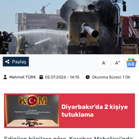
Paylaş
-
+
A
A
Mehmet TÜRK
02.07.2026 - 14:15
Okunma Süresi: 1 Dk
Diyarbakır'da 2 kişiye
tutuklama
Edinilen bilgilere göre, Karabaş Mahallesi'nde