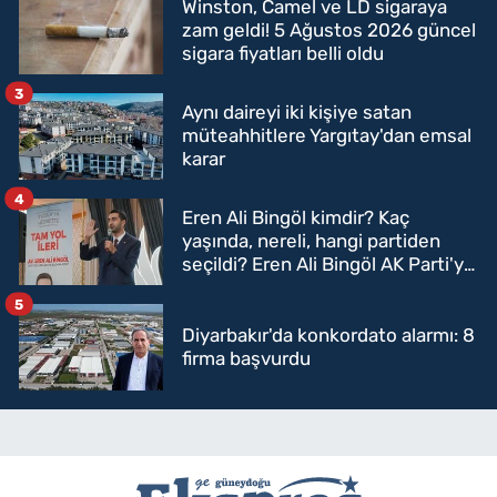
Winston, Camel ve LD sigaraya
zam geldi! 5 Ağustos 2026 güncel
sigara fiyatları belli oldu
3
Aynı daireyi iki kişiye satan
müteahhitlere Yargıtay'dan emsal
karar
4
Eren Ali Bingöl kimdir? Kaç
yaşında, nereli, hangi partiden
seçildi? Eren Ali Bingöl AK Parti'ye
mi geçecek?
5
Diyarbakır'da konkordato alarmı: 8
firma başvurdu