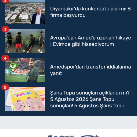
Diyarbakır'da konkordato alarmı: 8
firma başvurdu
3
Avrupa'dan Amed'e uzanan hikaye
; Evimde gibi hissediyorum
4
Amedspor’dan transfer iddialarına
yanıt
5
Şans Topu sonuçları açıklandı mı?
5 Ağustos 2026 Şans Topu
sonuçları! 5 Ağustos Şans topu
sorgulama