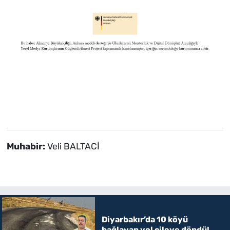
Muhabir:
Veli BALTACİ
Diyarbakır’da 10 köyü
bağlayan yol çileye döndü!