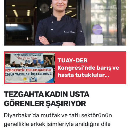
TUAY-DER
Kongresi’nde barış ve
hasta tutuklular
mesajı
TEZGAHTA KADIN USTA
GÖRENLER ŞAŞIRIYOR
Diyarbakır’da mutfak ve tatlı sektörünün
genellikle erkek isimleriyle anıldığını dile