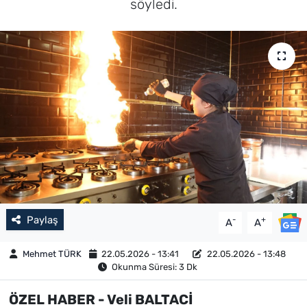
söyledi.
Paylaş
-
+
A
A
Mehmet TÜRK
22.05.2026 - 13:41
22.05.2026 - 13:48
Okunma Süresi: 3 Dk
ÖZEL HABER - Veli BALTACİ