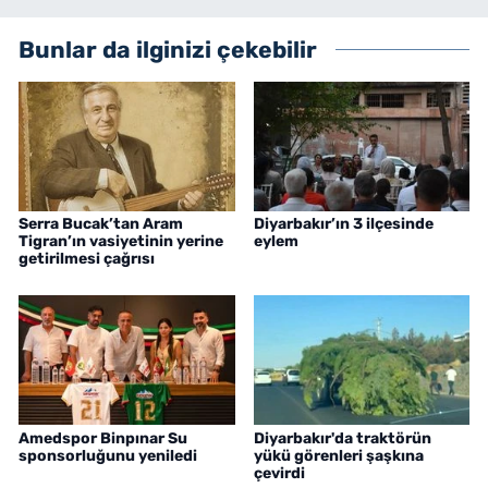
Bunlar da ilginizi çekebilir
Serra Bucak’tan Aram
Diyarbakır’ın 3 ilçesinde
Tigran’ın vasiyetinin yerine
eylem
getirilmesi çağrısı
Amedspor Binpınar Su
Diyarbakır'da traktörün
sponsorluğunu yeniledi
yükü görenleri şaşkına
çevirdi