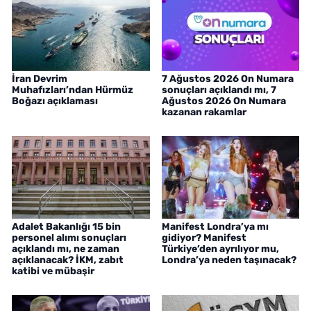
İran Devrim
7 Ağustos 2026 On Numara
Muhafızları’ndan Hürmüz
sonuçları açıklandı mı, 7
Boğazı açıklaması
Ağustos 2026 On Numara
kazanan rakamlar
Adalet Bakanlığı 15 bin
Manifest Londra’ya mı
personel alımı sonuçları
gidiyor? Manifest
açıklandı mı, ne zaman
Türkiye’den ayrılıyor mu,
açıklanacak? İKM, zabıt
Londra’ya neden taşınacak?
katibi ve mübaşir