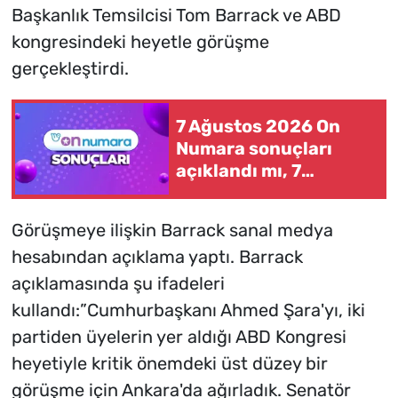
Başkanlık Temsilcisi Tom Barrack ve ABD
kongresindeki heyetle görüşme
gerçekleştirdi.
7 Ağustos 2026 On
Numara sonuçları
açıklandı mı, 7
Ağustos 2026 On
Numara kazanan
Görüşmeye ilişkin Barrack sanal medya
rakamlar
hesabından açıklama yaptı. Barrack
açıklamasında şu ifadeleri
kullandı:”Cumhurbaşkanı Ahmed Şara'yı, iki
partiden üyelerin yer aldığı ABD Kongresi
heyetiyle kritik önemdeki üst düzey bir
görüşme için Ankara'da ağırladık. Senatör