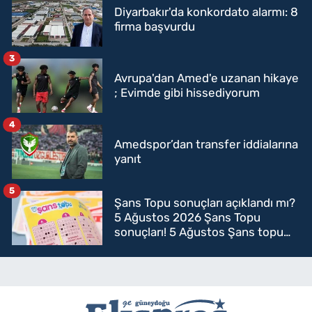
Diyarbakır'da konkordato alarmı: 8
firma başvurdu
3
Avrupa'dan Amed'e uzanan hikaye
; Evimde gibi hissediyorum
4
Amedspor’dan transfer iddialarına
yanıt
5
Şans Topu sonuçları açıklandı mı?
5 Ağustos 2026 Şans Topu
sonuçları! 5 Ağustos Şans topu
sorgulama