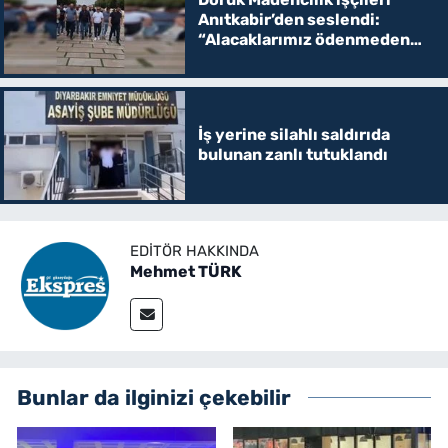
Anıtkabir’den seslendi:
“Alacaklarımız ödenmeden
Ankara’dan gitmeyeceğiz”
İş yerine silahlı saldırıda
bulunan zanlı tutuklandı
EDITÖR HAKKINDA
Mehmet TÜRK
Bunlar da ilginizi çekebilir