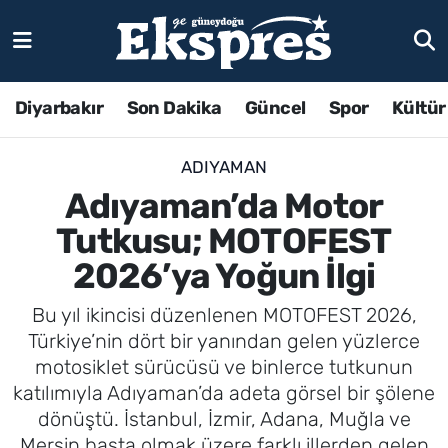
Diyarbakır
Son Dakika
Güncel
Spor
Kültür
ADIYAMAN
Adıyaman’da Motor
Tutkusu; MOTOFEST
2026’ya Yoğun İlgi
Bu yıl ikincisi düzenlenen MOTOFEST 2026,
Türkiye’nin dört bir yanından gelen yüzlerce
motosiklet sürücüsü ve binlerce tutkunun
katılımıyla Adıyaman’da adeta görsel bir şölene
dönüştü. İstanbul, İzmir, Adana, Muğla ve
Mersin başta olmak üzere farklı illerden gelen