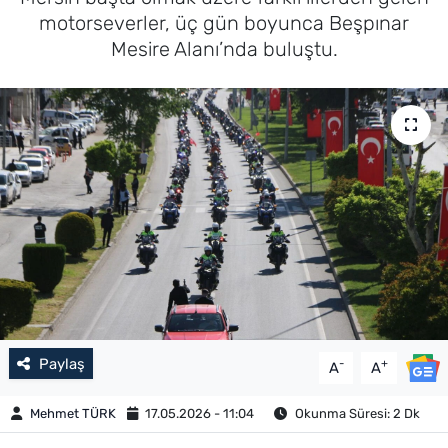
motorseverler, üç gün boyunca Beşpınar
Mesire Alanı’nda buluştu.
Paylaş
-
+
A
A
Mehmet TÜRK
17.05.2026 - 11:04
Okunma Süresi: 2 Dk