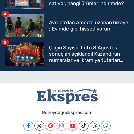
satıyor, hangi ürünler indirimde?
4
Avrupa'dan Amed'e uzanan hikaye
; Evimde gibi hissediyorum
5
Çılgın Sayısal Loto 8 Ağustos
sonuçları açıklandı! Kazandıran
numaralar ve ikramiye tutarları
belli oldu
Guneydoguekspres.com