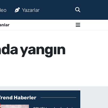
deo
Yazarlar
anlar
nda yangın
Trend Haberler