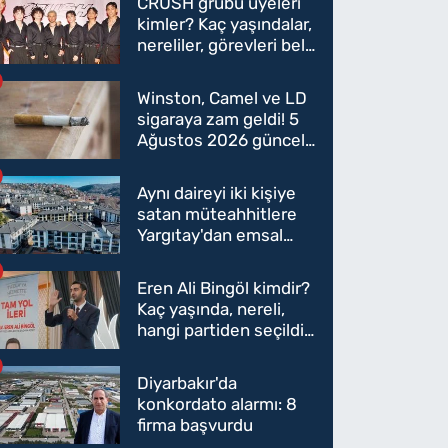
CRUSH grubu üyeleri
kimler? Kaç yaşındalar,
nereliler, görevleri belli
oldu mu?
Winston, Camel ve LD
sigaraya zam geldi! 5
Ağustos 2026 güncel
sigara fiyatları belli
oldu
Aynı daireyi iki kişiye
satan müteahhitlere
Yargıtay'dan emsal
karar
Eren Ali Bingöl kimdir?
Kaç yaşında, nereli,
hangi partiden seçildi?
Eren Ali Bingöl AK
Parti'ye mi geçecek?
Diyarbakır'da
konkordato alarmı: 8
firma başvurdu