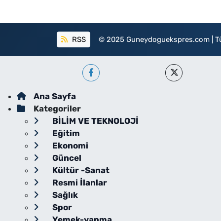
RSS
© 2025 Guneydoguekspres.com | Tüm h
Ana Sayfa
Kategoriler
BİLİM VE TEKNOLOJİ
Eğitim
Ekonomi
Güncel
Kültür -Sanat
Resmi İlanlar
Sağlık
Spor
Yemek-yapma