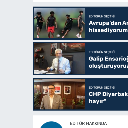
EDITÖRÜN SEÇTIĞI
Avrupa'dan Am
hissediyorum
EDITÖRÜN SEÇTIĞI
Galip Ensario
oluşturuyoru
EDITÖRÜN SEÇTIĞI
CHP Diyarbakı
hayır"
EDITÖR HAKKINDA