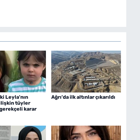
ki Leyla'nın
Ağrı'da ilk altınlar çıkarıldı
lişkin tüyler
gerekçeli karar