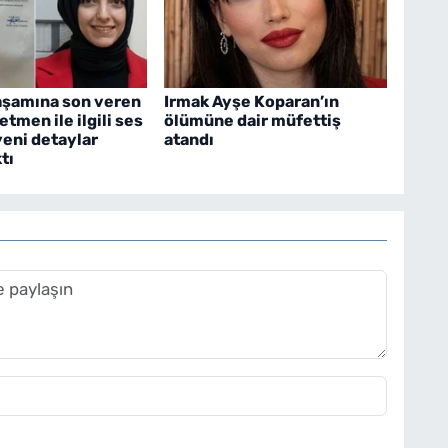
aşamına son veren
Irmak Ayşe Koparan’ın
tmen ile ilgili ses
ölümüne dair müfettiş
yeni detaylar
atandı
tı