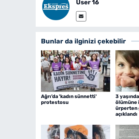
User 16
Bunlar da ilginizi çekebilir
Ağrı’da 'kadın sünnetti'
3 yaşında
protestosu
ölümüne i
ürperten 
açıklandı