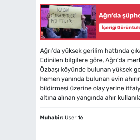
Ağrı’da şüph
İçeriği Görüntül
Ağrı’da yüksek gerilim hattında çıka
Edinilen bilgilere göre, Ağrı’da me
Özbaşı köyünde bulunan yüksek geri
hemen yanında bulunan evin ahırın
bildirmesi üzerine olay yerine itfai
altına alınan yangında ahır kullanı
Muhabir:
User 16