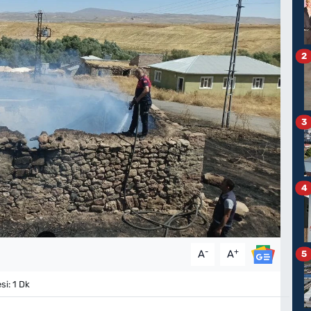
2
3
4
-
+
A
A
5
i: 1 Dk