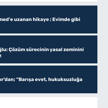
ed'e uzanan hikaye ; Evimde gibi
ğlu: Çözüm sürecinin yasal zeminini
z
r’dan; “Barışa evet, hukuksuzluğa