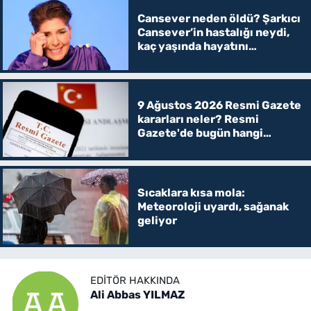
Cansever neden öldü? Şarkıcı
Cansever’in hastalığı neydi,
kaç yaşında hayatını
kaybetti?
9 Ağustos 2026 Resmi Gazete
kararları neler? Resmi
Gazete'de bugün hangi
kararlar yayımlandı, öğrenci
affı var mı?
Sıcaklara kısa mola:
Meteoroloji uyardı, sağanak
geliyor
EDITÖR HAKKINDA
Ali Abbas YILMAZ