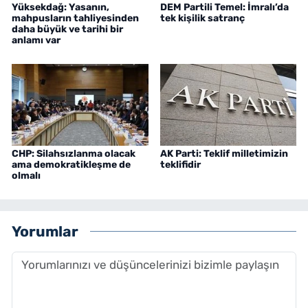
Yüksekdağ: Yasanın,
DEM Partili Temel: İmralı’da
mahpusların tahliyesinden
tek kişilik satranç
daha büyük ve tarihi bir
anlamı var
CHP: Silahsızlanma olacak
AK Parti: Teklif milletimizin
ama demokratikleşme de
teklifidir
olmalı
Yorumlar