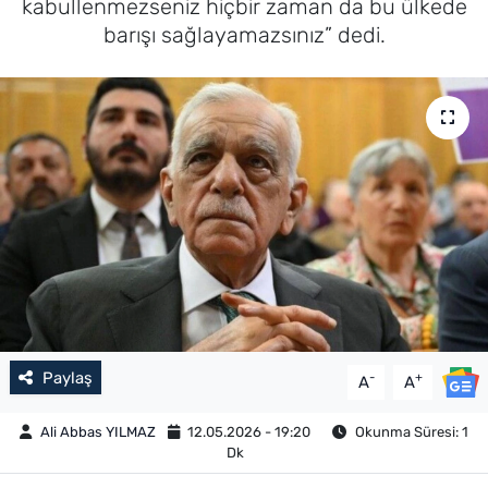
kabullenmezseniz hiçbir zaman da bu ülkede
barışı sağlayamazsınız” dedi.
Paylaş
-
+
A
A
Ali Abbas YILMAZ
12.05.2026 - 19:20
Okunma Süresi: 1
Dk