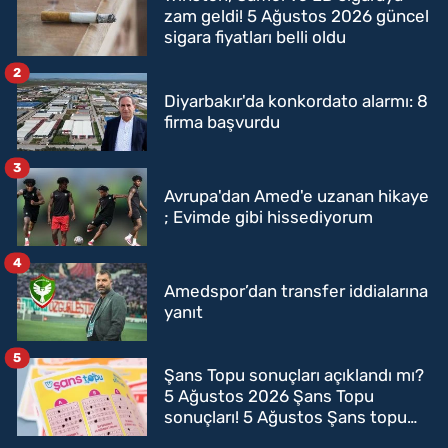
zam geldi! 5 Ağustos 2026 güncel
sigara fiyatları belli oldu
2
Diyarbakır'da konkordato alarmı: 8
firma başvurdu
3
Avrupa'dan Amed'e uzanan hikaye
; Evimde gibi hissediyorum
4
Amedspor’dan transfer iddialarına
yanıt
5
Şans Topu sonuçları açıklandı mı?
5 Ağustos 2026 Şans Topu
sonuçları! 5 Ağustos Şans topu
sorgulama