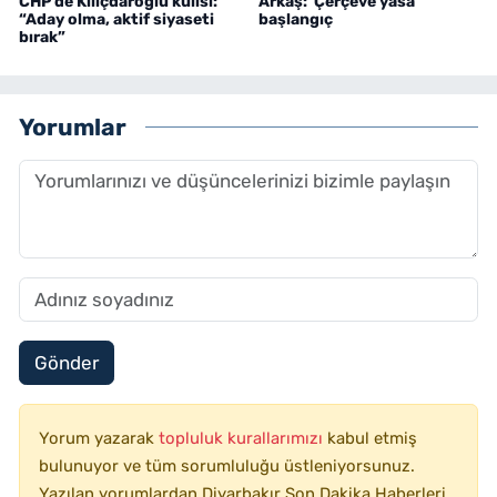
CHP’de Kılıçdaroğlu kulisi:
Arkaş: 'Çerçeve yasa'
“Aday olma, aktif siyaseti
başlangıç
bırak”
Yorumlar
Gönder
Yorum yazarak
topluluk kurallarımızı
kabul etmiş
bulunuyor ve tüm sorumluluğu üstleniyorsunuz.
Yazılan yorumlardan Diyarbakır Son Dakika Haberleri,