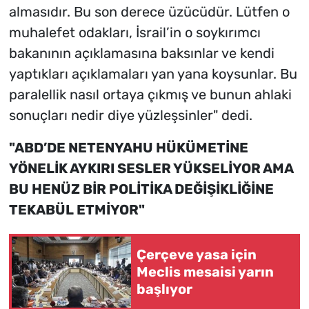
almasıdır. Bu son derece üzücüdür. Lütfen o
muhalefet odakları, İsrail’in o soykırımcı
bakanının açıklamasına baksınlar ve kendi
yaptıkları açıklamaları yan yana koysunlar. Bu
paralellik nasıl ortaya çıkmış ve bunun ahlaki
sonuçları nedir diye yüzleşsinler" dedi.
"ABD’DE NETENYAHU HÜKÜMETİNE
YÖNELİK AYKIRI SESLER YÜKSELİYOR AMA
BU HENÜZ BİR POLİTİKA DEĞİŞİKLİĞİNE
TEKABÜL ETMİYOR"
Çerçeve yasa için
Meclis mesaisi yarın
başlıyor