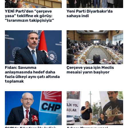
YENİ Parti’den “çerçeve
Yeni Parti Diyarbakır’da
yasa” teklifine ek görüş:
sahaya indi
“Israrımızın takipçisiyiz”
Fidan: Savunma
Çerçeve yasa için Meclis
anlaşmasında hedef daha
mesaisi yarın başlıyor
fazla ülkeyi aynı çatı altında
toplamak