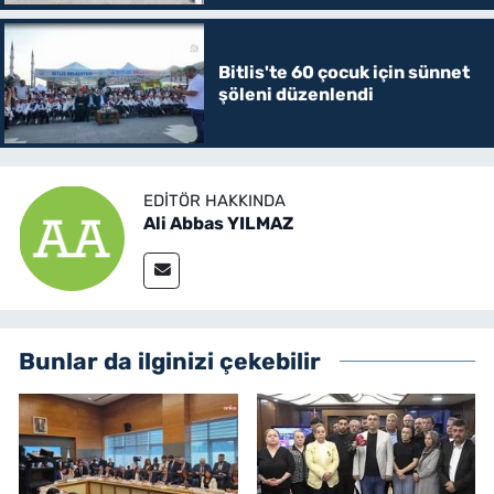
Bitlis'te 60 çocuk için sünnet
şöleni düzenlendi
EDITÖR HAKKINDA
Ali Abbas YILMAZ
Bunlar da ilginizi çekebilir