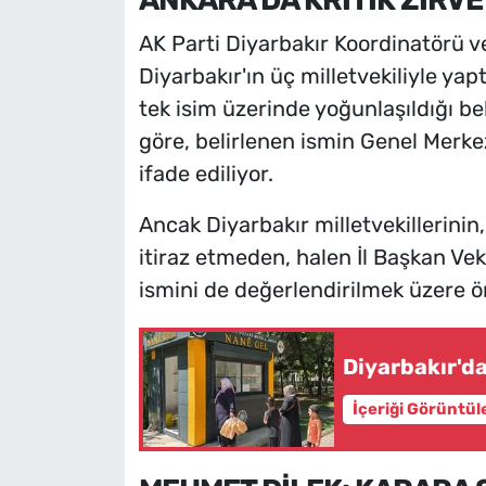
ANKARA'DA KRİTİK ZİRVE
AK Parti Diyarbakır Koordinatörü v
Diyarbakır'ın üç milletvekiliyle yap
tek isim üzerinde yoğunlaşıldığı bel
göre, belirlenen ismin Genel Merke
ifade ediliyor.
Ancak Diyarbakır milletvekillerini
itiraz etmeden, halen İl Başkan Vek
ismini de değerlendirilmek üzere ön
Diyarbakır'da
İçeriği Görüntül