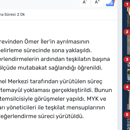
-
+
A
A
1
 Süresi: 2 Dk
2
örevinden Ömer İler'in ayrılmasının
elirleme sürecinde sona yaklaşıldı.
rlendirmelerin ardından teşkilatın başına
3
ölçüde mutabakat sağlandığı öğrenildi.
enel Merkezi tarafından yürütülen süreç
4
 temayül yoklaması gerçekleştirildi. Bunun
 temsilcisiyle görüşmeler yapıldı. MYK ve
rı yöneticileri ile teşkilat mensuplarının
5
 değerlendirme süreci yürütüldü.