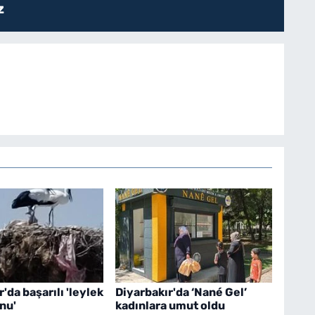
z
'da başarılı 'leylek
Diyarbakır'da ‘Nané Gel’
nu'
kadınlara umut oldu