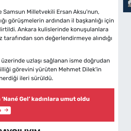
e Samsun Milletvekili Ersan Aksu'nun,
tığı görüşmelerin ardından il başkanlığı için
irtildi. Ankara kulislerinde konuşulanlara
z tarafından son değerlendirmeye alındığı
n, üzerinde uzlaşı sağlanan isme doğrudan
illiği görevini yürüten Mehmet Dilek'in
erdiği ileri sürüldü.
 ‘Nané Gel’ kadınlara umut oldu
e