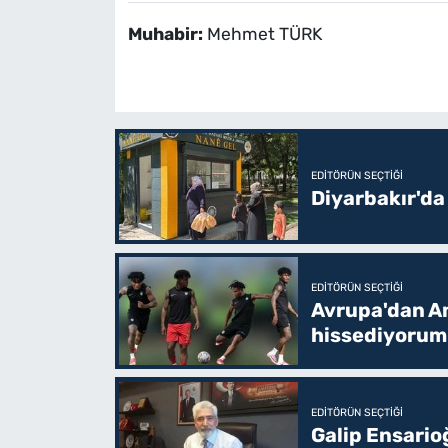
Muhabir:
Mehmet TÜRK
EDITÖRÜN SEÇTIĞI
Diyarbakır'da
EDITÖRÜN SEÇTIĞI
Avrupa'dan Am
hissediyorum
EDITÖRÜN SEÇTIĞI
Galip Ensario