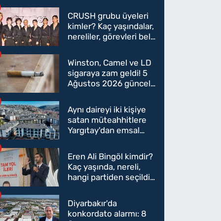
CRUSH grubu üyeleri
kimler? Kaç yaşındalar,
nereliler, görevleri belli
oldu mu?
Winston, Camel ve LD
sigaraya zam geldi! 5
Ağustos 2026 güncel
sigara fiyatları belli
oldu
Aynı daireyi iki kişiye
satan müteahhitlere
Yargıtay'dan emsal
karar
Eren Ali Bingöl kimdir?
Kaç yaşında, nereli,
hangi partiden seçildi?
Eren Ali Bingöl AK
Parti'ye mi geçecek?
Diyarbakır'da
konkordato alarmı: 8