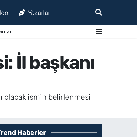
deo
Yazarlar
anlar
i: İl başkanı
ı olacak ismin belirlenmesi
Trend Haberler