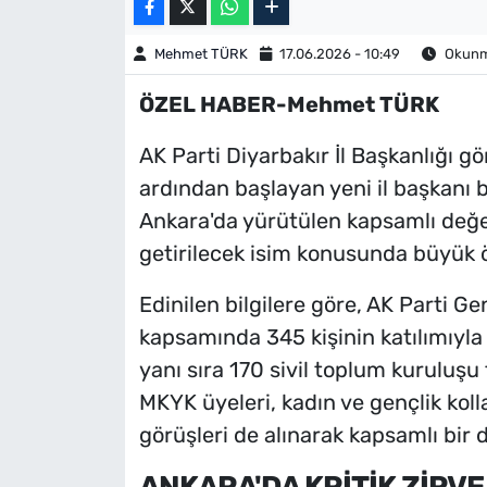
Mehmet TÜRK
17.06.2026 - 10:49
Okunma
ÖZEL HABER-Mehmet TÜRK
AK Parti Diyarbakır İl Başkanlığı g
ardından başlayan yeni il başkanı b
Ankara'da yürütülen kapsamlı değe
getirilecek isim konusunda büyük 
Edinilen bilgilere göre, AK Parti G
kapsamında 345 kişinin katılımıyla
yanı sıra 170 sivil toplum kuruluşu
MKYK üyeleri, kadın ve gençlik kolla
görüşleri de alınarak kapsamlı bir