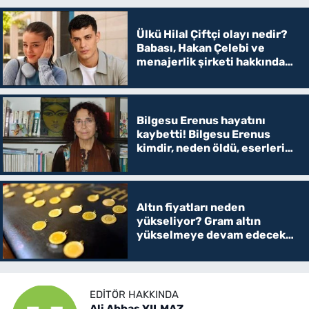
Ülkü Hilal Çiftçi olayı nedir?
Babası, Hakan Çelebi ve
menajerlik şirketi hakkında
suç duyurusunda bulundu
Bilgesu Erenus hayatını
kaybetti! Bilgesu Erenus
kimdir, neden öldü, eserleri
ve hayatı
Altın fiyatları neden
yükseliyor? Gram altın
yükselmeye devam edecek
mi?
EDITÖR HAKKINDA
Ali Abbas YILMAZ