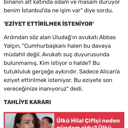
binanın alt katında odam ve masam duruyor
benim İstanbul'da ne işim var" diye sordu.
'EZİYET ETTİRİLMEK İSTENİYOR'
Ardından söz alan Uludağ'ın avukatı Abbas
Yalçın, "Cumhurbaşkanı halen bu davaya
müdahil değil. Avukatı suç duyurusunda
bulunmamış. Kim istiyor o halde? Bu
tutukluluk gerçeğe aykırıdır. Sadece Alican'a
eziyet ettirilmek isteniyor. Bu eziyete son
vereceğinize inanıyoruz" dedi.
TAHLİYE KARARI
Ülkü Hilal Çiftçi neden
gündem oldu? Ülkü