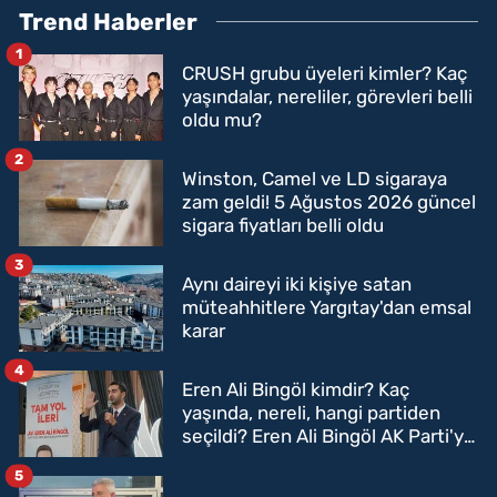
Trend Haberler
1
CRUSH grubu üyeleri kimler? Kaç
yaşındalar, nereliler, görevleri belli
oldu mu?
2
Winston, Camel ve LD sigaraya
zam geldi! 5 Ağustos 2026 güncel
sigara fiyatları belli oldu
3
Aynı daireyi iki kişiye satan
müteahhitlere Yargıtay'dan emsal
karar
4
Eren Ali Bingöl kimdir? Kaç
yaşında, nereli, hangi partiden
seçildi? Eren Ali Bingöl AK Parti'ye
mi geçecek?
5