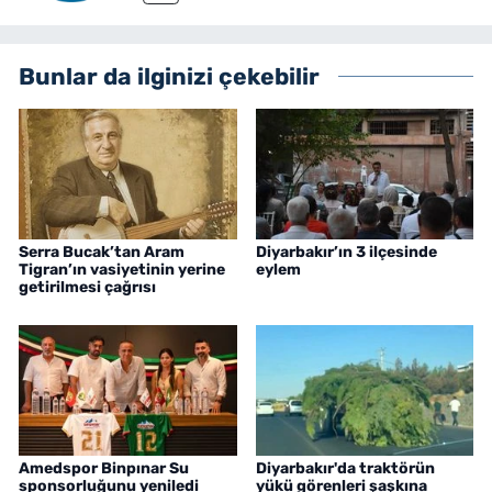
Bunlar da ilginizi çekebilir
Serra Bucak’tan Aram
Diyarbakır’ın 3 ilçesinde
Tigran’ın vasiyetinin yerine
eylem
getirilmesi çağrısı
Amedspor Binpınar Su
Diyarbakır'da traktörün
sponsorluğunu yeniledi
yükü görenleri şaşkına