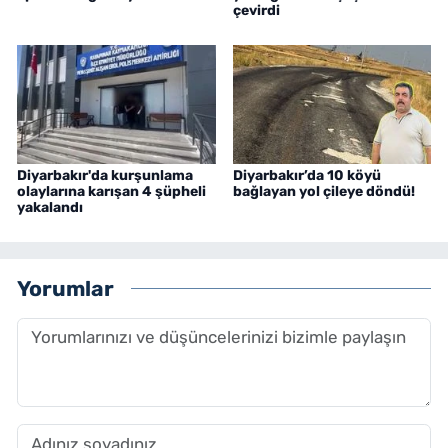
çevirdi
Diyarbakır'da kurşunlama
Diyarbakır’da 10 köyü
olaylarına karışan 4 şüpheli
bağlayan yol çileye döndü!
yakalandı
Yorumlar