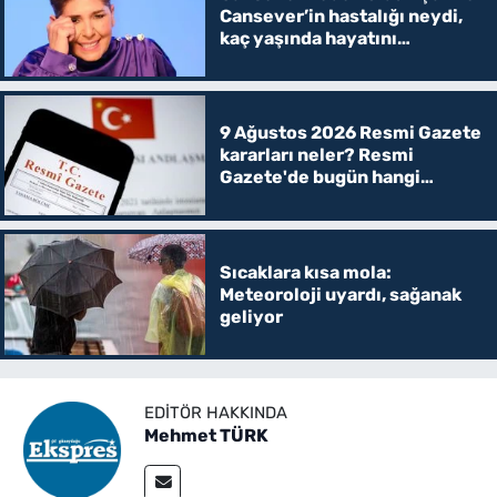
Cansever’in hastalığı neydi,
kaç yaşında hayatını
kaybetti?
9 Ağustos 2026 Resmi Gazete
kararları neler? Resmi
Gazete'de bugün hangi
kararlar yayımlandı, öğrenci
affı var mı?
Sıcaklara kısa mola:
Meteoroloji uyardı, sağanak
geliyor
EDITÖR HAKKINDA
Mehmet TÜRK