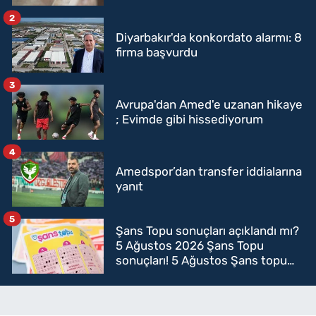
2
Diyarbakır'da konkordato alarmı: 8
firma başvurdu
3
Avrupa'dan Amed'e uzanan hikaye
; Evimde gibi hissediyorum
4
Amedspor’dan transfer iddialarına
yanıt
5
Şans Topu sonuçları açıklandı mı?
5 Ağustos 2026 Şans Topu
sonuçları! 5 Ağustos Şans topu
sorgulama