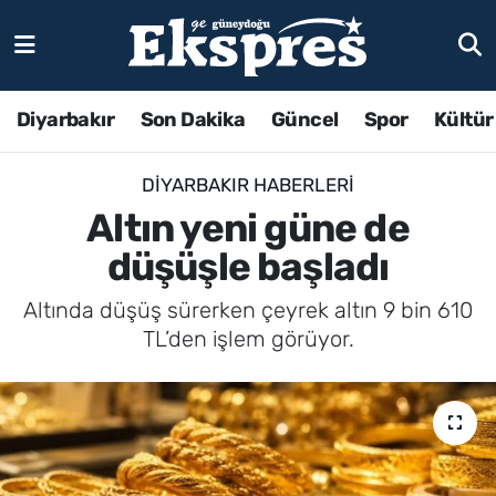
Diyarbakır
Son Dakika
Güncel
Spor
Kültür
DIYARBAKIR HABERLERI
Altın yeni güne de
düşüşle başladı
Altında düşüş sürerken çeyrek altın 9 bin 610
TL’den işlem görüyor.