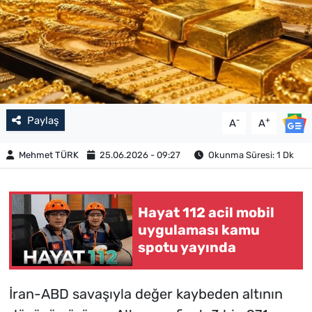
Paylaş
-
+
A
A
Mehmet TÜRK
25.06.2026 - 09:27
Okunma Süresi: 1 Dk
Hayat 112 acil mobil
uygulaması kamu
spotu yayında
İran-ABD savaşıyla değer kaybeden altının