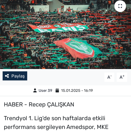
Paylaş
-
+
A
A
User 39
15.01.2025 - 16:19
HABER - Recep ÇALIŞKAN
Trendyol 1. Lig'de son haftalarda etkili
performans sergileyen Amedspor, MKE