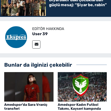
güçlü mesaj: “Şiyar be, rabin”
EDITÖR HAKKINDA
User 39
Bunlar da ilginizi çekebilir
Amedspor’da Sara Vraniç
Amedspor Kadın Futbol
transferi
Takımı, Kayseri kampında