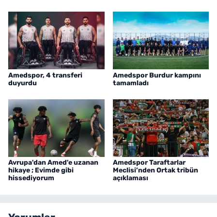
Amedspor, 4 transferi
Amedspor Burdur kampını
duyurdu
tamamladı
Avrupa'dan Amed'e uzanan
Amedspor Taraftarlar
hikaye ; Evimde gibi
Meclisi’nden Ortak tribün
hissediyorum
açıklaması