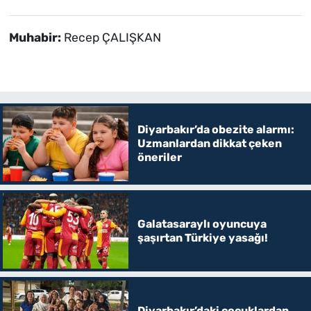
Muhabir:
Recep ÇALIŞKAN
Diyarbakır’da obezite alarmı:
Uzmanlardan dikkat çeken
öneriler
Galatasaraylı oyuncuya
şaşırtan Türkiye yasağı!
Diyarbakır’daki çocuklardan