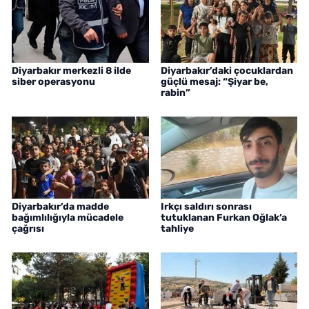
Diyarbakır merkezli 8 ilde
Diyarbakır’daki çocuklardan
siber operasyonu
güçlü mesaj: “Şiyar be,
rabin”
Diyarbakır’da madde
Irkçı saldırı sonrası
bağımlılığıyla mücadele
tutuklanan Furkan Oğlak’a
çağrısı
tahliye