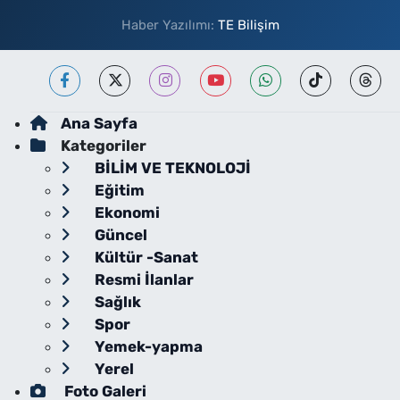
Haber Yazılımı:
TE Bilişim
Ana Sayfa
Kategoriler
BİLİM VE TEKNOLOJİ
Eğitim
Ekonomi
Güncel
Kültür -Sanat
Resmi İlanlar
Sağlık
Spor
Yemek-yapma
Yerel
Foto Galeri