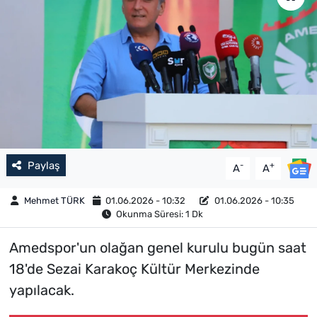
Paylaş
-
+
A
A
Mehmet TÜRK
01.06.2026 - 10:32
01.06.2026 - 10:35
Okunma Süresi: 1 Dk
Amedspor'un olağan genel kurulu bugün saat
18'de Sezai Karakoç Kültür Merkezinde
yapılacak.