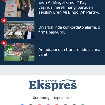
Eren Ali Bingöl kimdir? Kaç
yaşında, nereli, hangi partiden
seçildi? Eren Ali Bingöl AK Parti'ye
mi geçecek?
4
Diyarbakır'da konkordato alarmı: 8
firma başvurdu
5
Amedspor’dan transfer iddialarına
yanıt
Guneydoguekspres.com