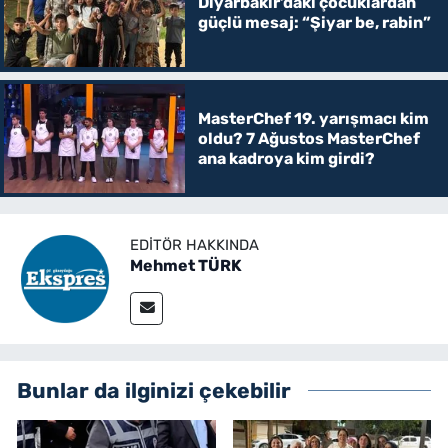
Diyarbakır’daki çocuklardan
güçlü mesaj: “Şiyar be, rabin”
MasterChef 19. yarışmacı kim
oldu? 7 Ağustos MasterChef
ana kadroya kim girdi?
EDITÖR HAKKINDA
Mehmet TÜRK
Bunlar da ilginizi çekebilir