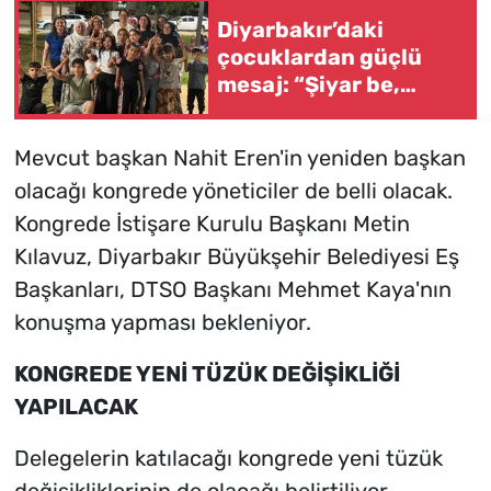
Diyarbakır’daki
çocuklardan güçlü
mesaj: “Şiyar be,
rabin”
Mevcut başkan Nahit Eren'in yeniden başkan
olacağı kongrede yöneticiler de belli olacak.
Kongrede İstişare Kurulu Başkanı Metin
Kılavuz, Diyarbakır Büyükşehir Belediyesi Eş
Başkanları, DTSO Başkanı Mehmet Kaya'nın
konuşma yapması bekleniyor.
KONGREDE YENİ TÜZÜK DEĞİŞİKLİĞİ
YAPILACAK
Delegelerin katılacağı kongrede yeni tüzük
değişikliklerinin de olacağı belirtiliyor.