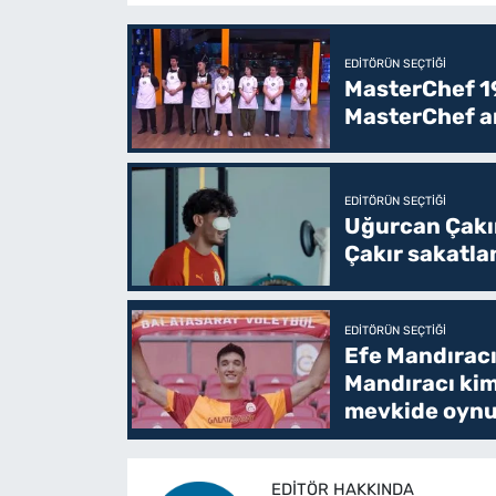
EDITÖRÜN SEÇTIĞI
MasterChef 19
MasterChef an
EDITÖRÜN SEÇTIĞI
Uğurcan Çakı
Çakır sakatla
EDITÖRÜN SEÇTIĞI
Efe Mandıracı
Mandıracı kim
mevkide oyn
EDITÖR HAKKINDA