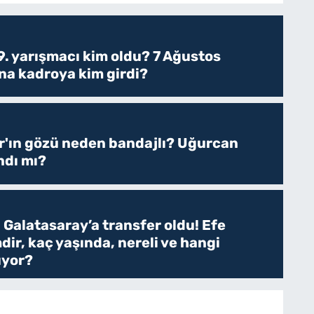
. yarışmacı kim oldu? 7 Ağustos
a kadroya kim girdi?
r'ın gözü neden bandajlı? Uğurcan
ndı mı?
 Galatasaray’a transfer oldu! Efe
dir, kaç yaşında, nereli ve hangi
uyor?