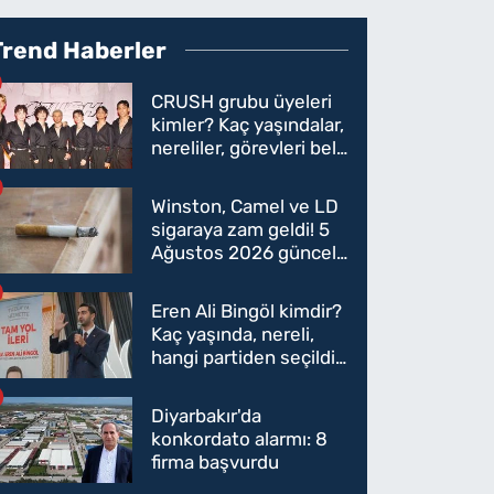
Trend Haberler
CRUSH grubu üyeleri
kimler? Kaç yaşındalar,
nereliler, görevleri belli
oldu mu?
Winston, Camel ve LD
sigaraya zam geldi! 5
Ağustos 2026 güncel
sigara fiyatları belli
oldu
Eren Ali Bingöl kimdir?
Kaç yaşında, nereli,
hangi partiden seçildi?
Eren Ali Bingöl AK
Parti'ye mi geçecek?
Diyarbakır'da
konkordato alarmı: 8
firma başvurdu