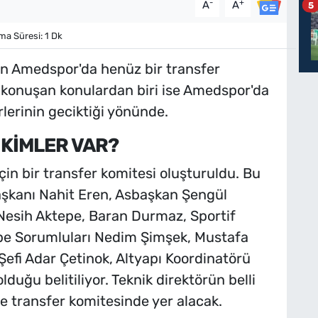
-
+
A
A
5
a Süresi: 1 Dk
len Amedspor'da henüz bir transfer
konuşan konulardan biri ise Amedspor'da
rlerinin geciktiği yönünde.
KİMLER VAR?
in bir transfer komitesi oluşturuldu. Bu
şkanı Nahit Eren, Asbaşkan Şengül
Nesih Aktepe, Baran Durmaz, Sportif
be Sorumluları Nedim Şimşek, Mustafa
Şefi Adar Çetinok, Altyapı Koordinatörü
duğu belitiliyor. Teknik direktörün belli
e transfer komitesinde yer alacak.