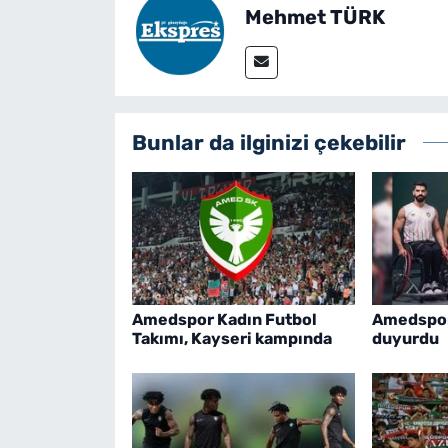
Mehmet TÜRK
Bunlar da ilginizi çekebilir
Amedspor Kadın Futbol
Amedspor,
Takımı, Kayseri kampında
duyurdu