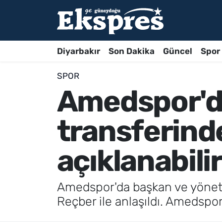
Diyarbakır
Son Dakika
Güncel
Spor
SPOR
Amedspor'da
transferinde
açıklanabili
Amedspor'da başkan ve yönetim
Reçber ile anlaşıldı. Amedspor'