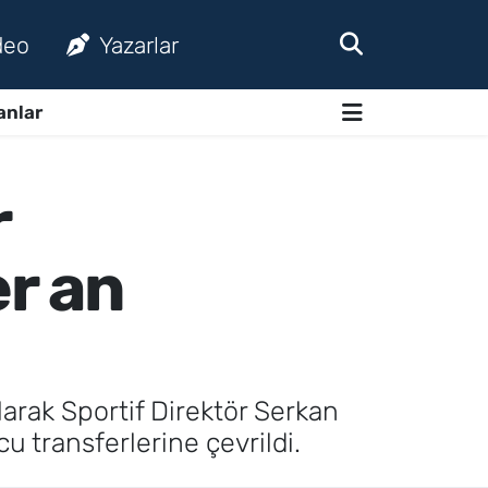
deo
Yazarlar
anlar
r
er an
arak Sportif Direktör Serkan
u transferlerine çevrildi.