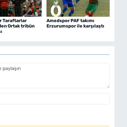
 Taraftarlar
Amedspor PAF takımı
den Ortak tribün
Erzurumspor ile karşılaştı
ı