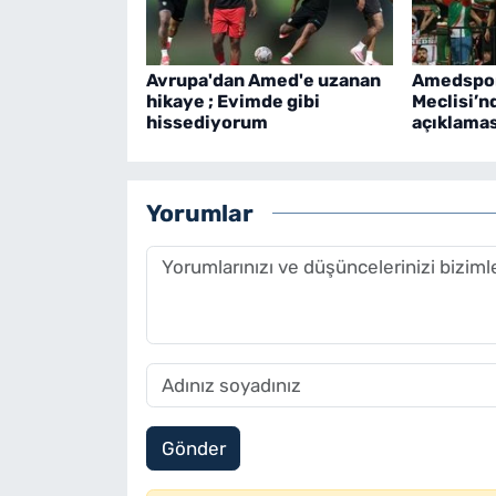
Avrupa'dan Amed'e uzanan
Amedspor
hikaye ; Evimde gibi
Meclisi’n
hissediyorum
açıklamas
Yorumlar
Gönder