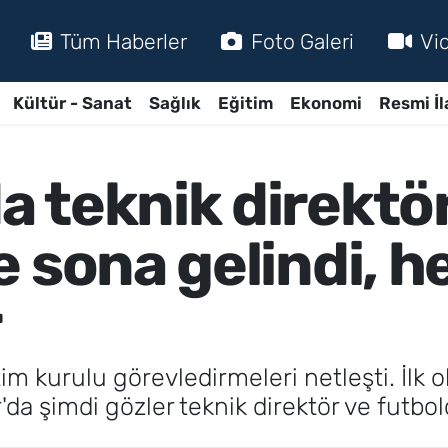
Tüm Haberler
Foto Galeri
Vi
Kültür - Sanat
Sağlık
Eğitim
Ekonomi
Resmi İl
 teknik direktö
 sona gelindi, h
r
 kurulu görevledirmeleri netleşti. İlk ol
da şimdi gözler teknik direktör ve futbolc