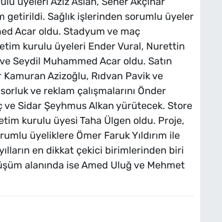
lu üyeleri Aziz Aslan, Seher Akçınar
 getirildi. Sağlık işlerinden sorumlu üyeler
med Acar oldu. Stadyum ve maç
tim kurulu üyeleri Ender Vural, Nurettin
ik ve Seydil Muhammed Acar oldu. Satın
r Kamuran Azizoğlu, Rıdvan Pavik ve
nsorluk ve reklam çalışmalarını Önder
 ve Sidar Şeyhmus Alkan yürütecek. Store
etim kurulu üyesi Taha Ülgen oldu. Proje,
orumlu üyeliklere Ömer Faruk Yıldırım ile
ılların en dikkat çekici birimlerinden biri
önüşüm alanında ise Amed Uluğ ve Mehmet