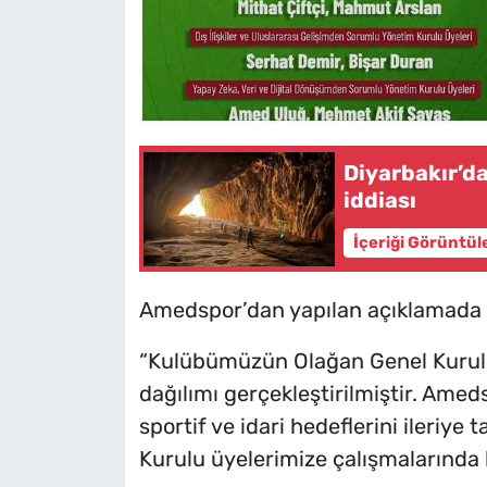
Diyarbakır’da
iddiası
İçeriği Görüntül
Amedspor’dan yapılan açıklamada şu
“Kulübümüzün Olağan Genel Kurul
dağılımı gerçekleştirilmiştir. Ame
sportif ve idari hedeflerini ileriy
Kurulu üyelerimize çalışmalarında b