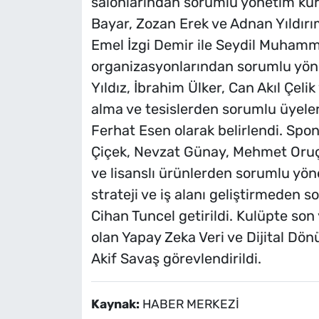
salonlarından sorumlu yönetim kuru
Bayar, Zozan Erek ve Adnan Yıldırım
Emel İzgi Demir ile Seydil Muham
organizasyonlarından sorumlu yöne
Yıldız, İbrahim Ülker, Can Akıl Çel
alma ve tesislerden sorumlu üyele
Ferhat Esen olarak belirlendi. Spo
Çiçek, Nevzat Günay, Mehmet Oruç
ve lisanslı ürünlerden sorumlu yön
strateji ve iş alanı geliştirmeden s
Cihan Tuncel getirildi. Kulüpte son y
olan Yapay Zeka Veri ve Dijital D
Akif Savaş görevlendirildi.
Kaynak:
HABER MERKEZİ