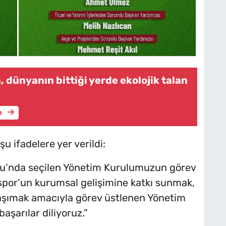
, dünyanın bittiği yerde ekolojik talan
e
 ifadelere yer verildi:
u’nda seçilen Yönetim Kurulumuzun görev
dspor’un kurumsal gelişimine katkı sunmak,
e taşımak amacıyla görev üstlenen Yönetim
aşarılar diliyoruz.”