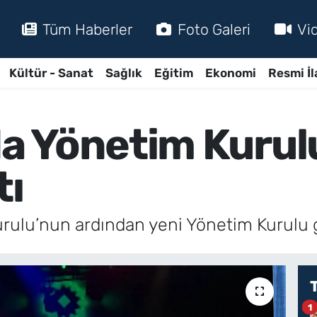
Tüm Haberler
Foto Galeri
Vi
Kültür - Sanat
Sağlık
Eğitim
Ekonomi
Resmi İl
a Yönetim Kurul
tı
ulu’nun ardından yeni Yönetim Kurulu gö
1