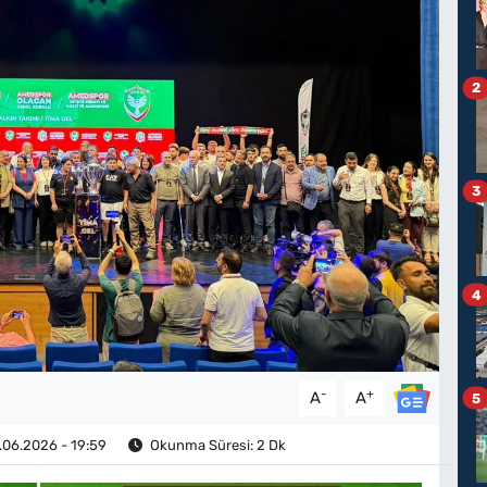
2
3
4
-
+
A
A
5
06.2026 - 19:59
Okunma Süresi: 2 Dk