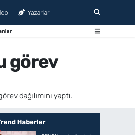
deo
Yazarlar
anlar
u görev
rev dağılımını yaptı.
Trend Haberler