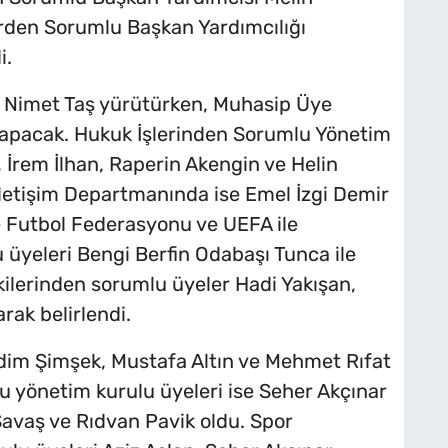
lerden Sorumlu Başkan Yardımcılığı
i.
i Nimet Taş yürütürken, Muhasip Üye
 yapacak. Hukuk İşlerinden Sorumlu Yönetim
 İrem İlhan, Raperin Akengin ve Helin
İletişim Departmanında ise Emel İzgi Demir
ye Futbol Federasyonu ve UEFA ile
 üyeleri Bengi Berfin Odabaşı Tunca ile
şkilerinden sorumlu üyeler Hadi Yakışan,
rak belirlendi.
dim Şimşek, Mustafa Altın ve Mehmet Rıfat
lu yönetim kurulu üyeleri ise Seher Akçınar
Savaş ve Rıdvan Pavik oldu. Spor