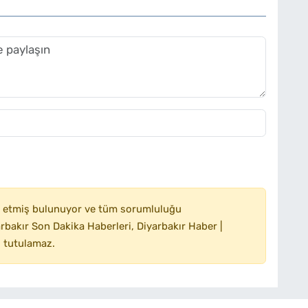
 etmiş bulunuyor ve tüm sorumluluğu
bakır Son Dakika Haberleri, Diyarbakır Haber |
 tutulamaz.