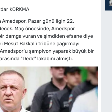
ekdar KORKMA
n Amedspor, Pazar günü ligin 22.
decek. Maç öncesinde, Amedspor
i bir damga vuran ve şimdiden efsane diye
eri Mesut Bakkal’ı tribüne çağırmayı
on Amedspor’u şampiyon yaparak büyük bir
arasında "Dede" lakabını almıştı.