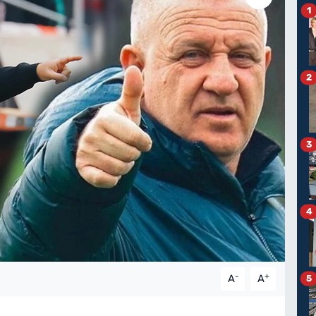
1
2
3
4
-
+
A
A
5