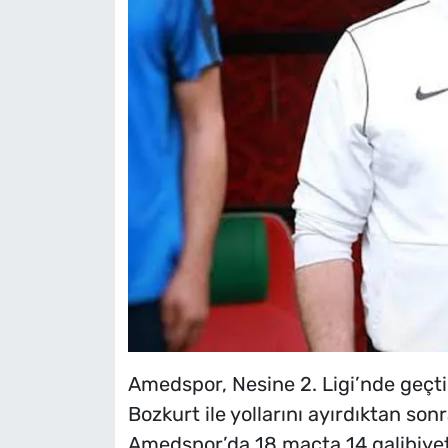
Amedspor, Nesine 2. Ligi’nde geçt
Bozkurt ile yollarını ayırdıktan son
Amedspor’da 18 maçta 14 galibiyet,