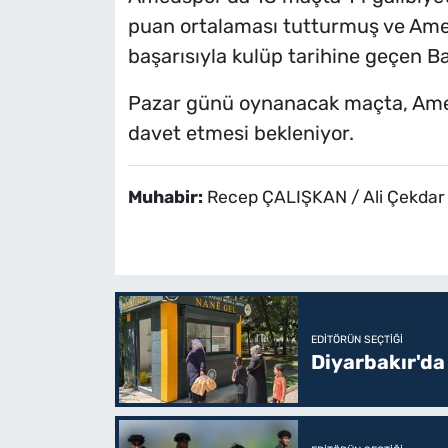
puan ortalaması tutturmuş ve Ame
başarısıyla kulüp tarihine geçen Bak
Pazar günü oynanacak maçta, Amed
davet etmesi bekleniyor.
Muhabir:
Recep ÇALIŞKAN / Ali Çekda
EDITÖRÜN SEÇTIĞI
Diyarbakır'da