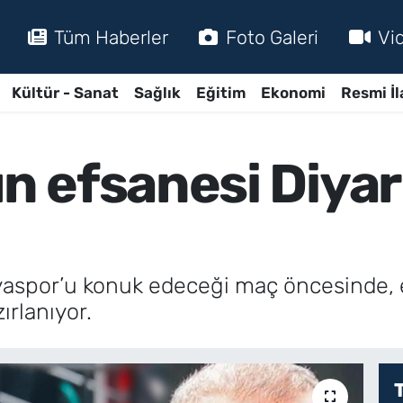
Tüm Haberler
Foto Galeri
Vi
Kültür - Sanat
Sağlık
Eğitim
Ekonomi
Resmi İl
 efsanesi Diyar
spor’u konuk edeceği maç öncesinde, es
ırlanıyor.