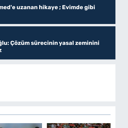
ed'e uzanan hikaye ; Evimde gibi
ğlu: Çözüm sürecinin yasal zeminini
z