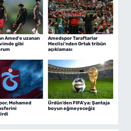
an Amed'e uzanan
Amedspor Taraftarlar
Evimde gibi
Meclisi’nden Ortak tribün
orum
açıklaması
por, Mohamed
Ürdün’den FIFA’ya: Şantaja
nsferini
boyun eğmeyeceğiz
irdi