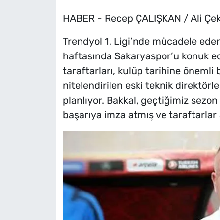
HABER - Recep ÇALIŞKAN / Ali Ç
Trendyol 1. Ligi’nde mücadele ede
haftasında Sakaryaspor’u konuk e
taraftarları, kulüp tarihine öneml
nitelendirilen eski teknik direktörl
planlıyor. Bakkal, geçtiğimiz sez
başarıya imza atmış ve taraftarlar 