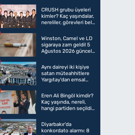
CRUSH grubu üyeleri
kimler? Kaç yaşındalar,
nereliler, görevleri belli
oldu mu?
Winston, Camel ve LD
sigaraya zam geldi! 5
Ağustos 2026 güncel
sigara fiyatları belli
oldu
Aynı daireyi iki kişiye
satan müteahhitlere
Yargıtay'dan emsal
karar
Eren Ali Bingöl kimdir?
Kaç yaşında, nereli,
hangi partiden seçildi?
Eren Ali Bingöl AK
Parti'ye mi geçecek?
Diyarbakır'da
konkordato alarmı: 8