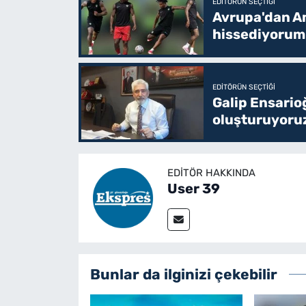
EDITÖRÜN SEÇTIĞI
Avrupa'dan Am
hissediyorum
EDITÖRÜN SEÇTIĞI
Galip Ensario
oluşturuyoru
EDITÖR HAKKINDA
User 39
Bunlar da ilginizi çekebilir