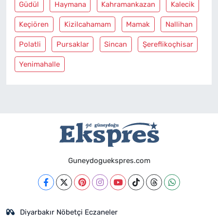
Güdül
Haymana
Kahramankazan
Kalecik
Keçiören
Kizilcahamam
Mamak
Nallihan
Polatli
Pursaklar
Sincan
Şereflikoçhisar
Yenimahalle
Guneydoguekspres.com
Diyarbakır Nöbetçi Eczaneler