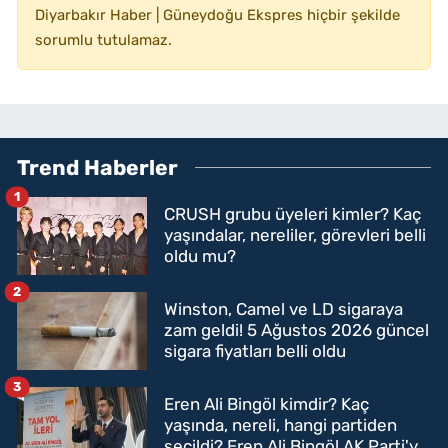
Diyarbakır Haber | Güneydoğu Ekspres hiçbir şekilde
sorumlu tutulamaz.
Trend Haberler
1
CRUSH grubu üyeleri kimler? Kaç
yaşındalar, nereliler, görevleri belli
oldu mu?
2
Winston, Camel ve LD sigaraya
zam geldi! 5 Ağustos 2026 güncel
sigara fiyatları belli oldu
3
Eren Ali Bingöl kimdir? Kaç
yaşında, nereli, hangi partiden
seçildi? Eren Ali Bingöl AK Parti'ye