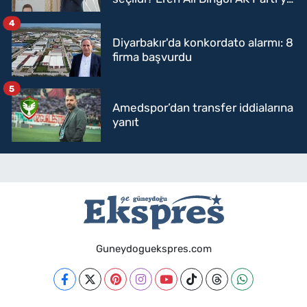
mi geçecek?
4
Diyarbakır'da konkordato alarmı: 8
firma başvurdu
5
Amedspor’dan transfer iddialarına
yanıt
Guneydoguekspres.com