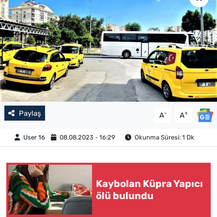
Paylaş
-
+
A
A
User 16
08.08.2023 - 16:29
Okunma Süresi: 1 Dk
Kaybolan Küpra Yapıcı
ölü bulundu