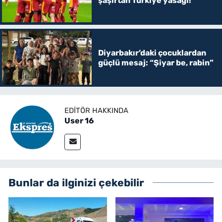
şaşırtan Türkiye yasağı!
Diyarbakır’daki çocuklardan
güçlü mesaj: “Şiyar be, rabin”
EDITÖR HAKKINDA
User 16
Bunlar da ilginizi çekebilir