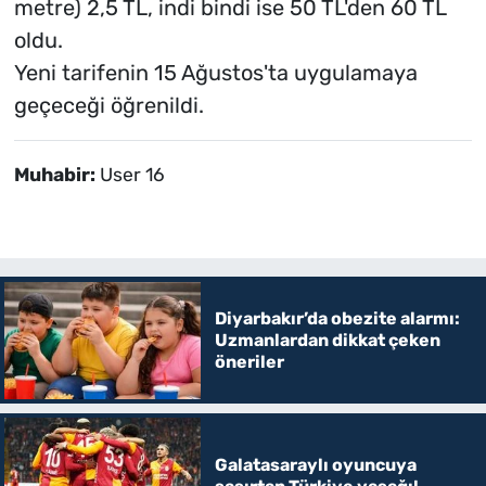
metre) 2,5 TL, indi bindi ise 50 TL'den 60 TL
oldu.
Yeni tarifenin 15 Ağustos'ta uygulamaya
geçeceği öğrenildi.
Muhabir:
User 16
Diyarbakır’da obezite alarmı:
Uzmanlardan dikkat çeken
öneriler
Galatasaraylı oyuncuya