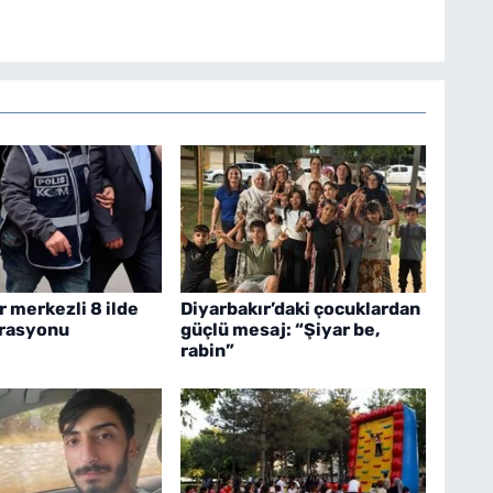
r merkezli 8 ilde
Diyarbakır’daki çocuklardan
erasyonu
güçlü mesaj: “Şiyar be,
rabin”