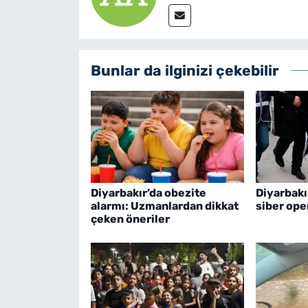
Bunlar da ilginizi çekebilir
Diyarbakır’da obezite
Diyarbakı
alarmı: Uzmanlardan dikkat
siber op
çeken öneriler