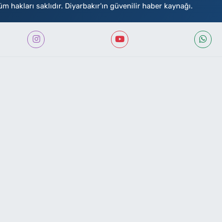
akları saklıdır. Diyarbakır'ın güvenilir haber kaynağı.