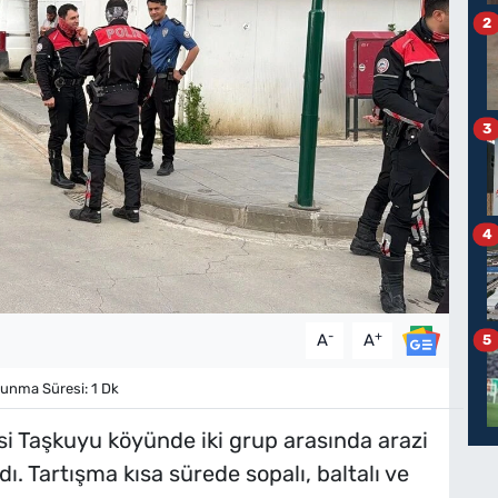
2
3
4
-
+
A
A
5
unma Süresi: 1 Dk
esi Taşkuyu köyünde iki grup arasında arazi
. Tartışma kısa sürede sopalı, baltalı ve