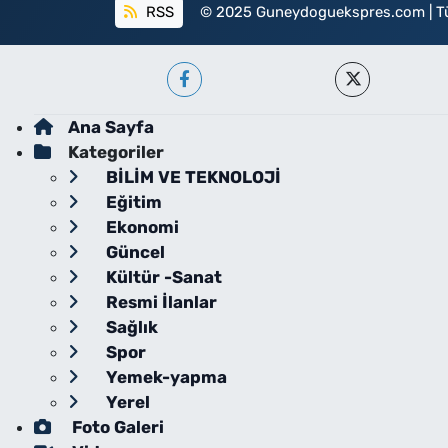
RSS
© 2025 Guneydoguekspres.com | Tüm h
Ana Sayfa
Kategoriler
BİLİM VE TEKNOLOJİ
Eğitim
Ekonomi
Güncel
Kültür -Sanat
Resmi İlanlar
Sağlık
Spor
Yemek-yapma
Yerel
Foto Galeri