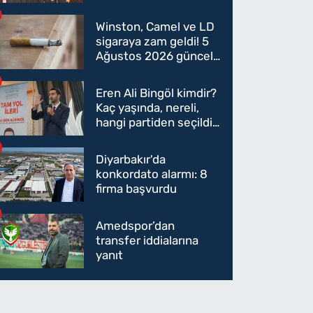
oldu mu?
Winston, Camel ve LD
sigaraya zam geldi! 5
Ağustos 2026 güncel
sigara fiyatları belli
oldu
Eren Ali Bingöl kimdir?
Kaç yaşında, nereli,
hangi partiden seçildi?
Eren Ali Bingöl AK
Parti'ye mi geçecek?
Diyarbakır'da
konkordato alarmı: 8
firma başvurdu
Amedspor’dan
transfer iddialarına
yanıt