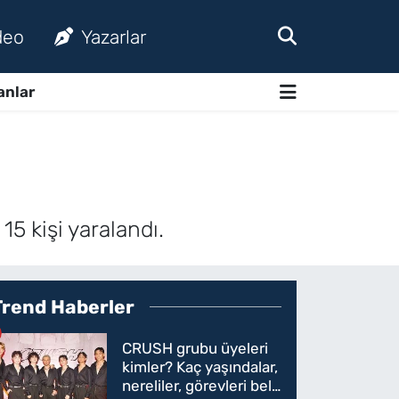
deo
Yazarlar
anlar
5 kişi yaralandı.
Trend Haberler
CRUSH grubu üyeleri
kimler? Kaç yaşındalar,
nereliler, görevleri belli