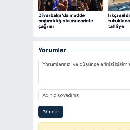
Diyarbakır’da madde
Irkçı sald
bağımlılığıyla mücadele
tutuklana
çağrısı
tahliye
Yorumlar
Gönder