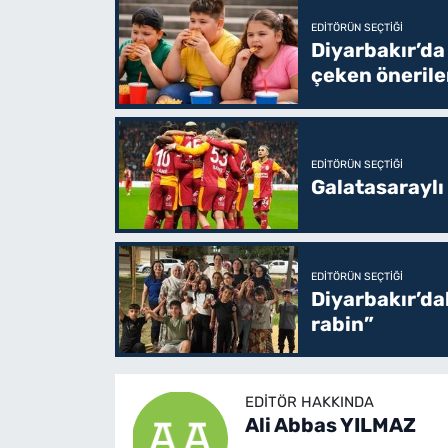
EDITÖRÜN SEÇTIĞI
Diyarbakır’da
çeken önerile
EDITÖRÜN SEÇTIĞI
Galatasaraylı
EDITÖRÜN SEÇTIĞI
Diyarbakır’da
rabin”
EDITÖR HAKKINDA
Ali Abbas YILMAZ