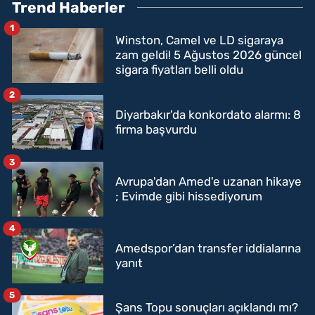
Trend Haberler
1
Winston, Camel ve LD sigaraya
zam geldi! 5 Ağustos 2026 güncel
sigara fiyatları belli oldu
2
Diyarbakır'da konkordato alarmı: 8
firma başvurdu
3
Avrupa'dan Amed'e uzanan hikaye
; Evimde gibi hissediyorum
4
Amedspor’dan transfer iddialarına
yanıt
5
Şans Topu sonuçları açıklandı mı?