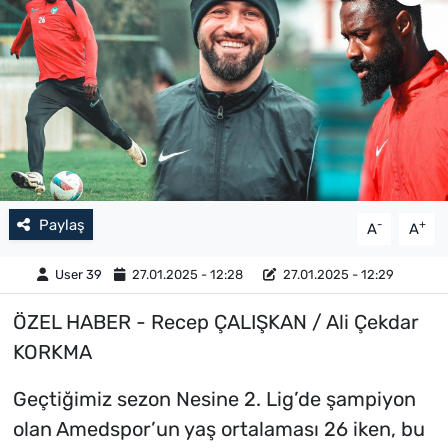
Paylaş
-
+
A
A
User 39
27.01.2025 - 12:28
27.01.2025 - 12:29
ÖZEL HABER - Recep ÇALIŞKAN / Ali Çekdar
KORKMA
Geçtiğimiz sezon Nesine 2. Lig’de şampiyon
olan Amedspor’un yaş ortalaması 26 iken, bu