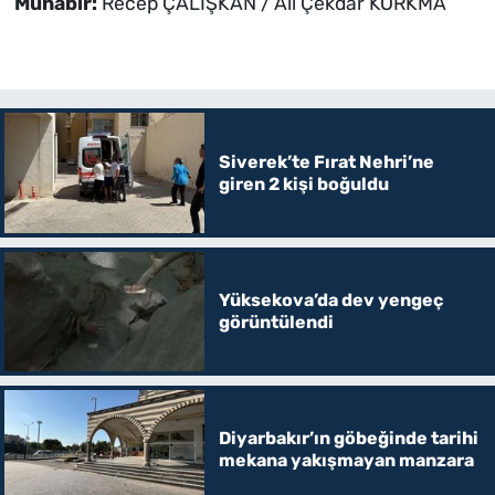
Muhabir:
Recep ÇALIŞKAN / Ali Çekdar KORKMA
Siverek’te Fırat Nehri’ne
giren 2 kişi boğuldu
Yüksekova’da dev yengeç
görüntülendi
Diyarbakır’ın göbeğinde tarihi
mekana yakışmayan manzara