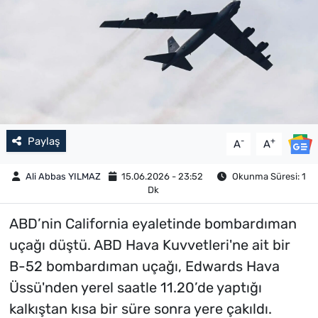
Paylaş
-
+
A
A
Ali Abbas YILMAZ
15.06.2026 - 23:52
Okunma Süresi: 1
Dk
ABD’nin California eyaletinde bombardıman
uçağı düştü. ABD Hava Kuvvetleri'ne ait bir
B-52 bombardıman uçağı, Edwards Hava
Üssü'nden yerel saatle 11.20’de yaptığı
kalkıştan kısa bir süre sonra yere çakıldı.