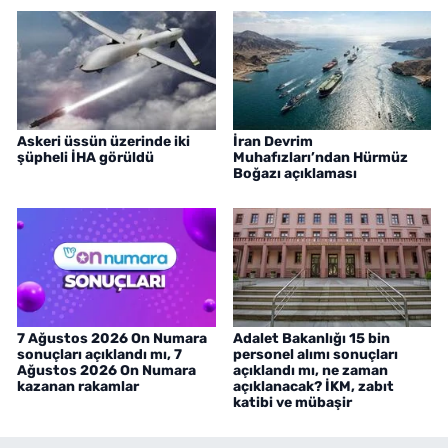
Askeri üssün üzerinde iki
İran Devrim
şüpheli İHA görüldü
Muhafızları’ndan Hürmüz
Boğazı açıklaması
7 Ağustos 2026 On Numara
Adalet Bakanlığı 15 bin
sonuçları açıklandı mı, 7
personel alımı sonuçları
Ağustos 2026 On Numara
açıklandı mı, ne zaman
kazanan rakamlar
açıklanacak? İKM, zabıt
katibi ve mübaşir