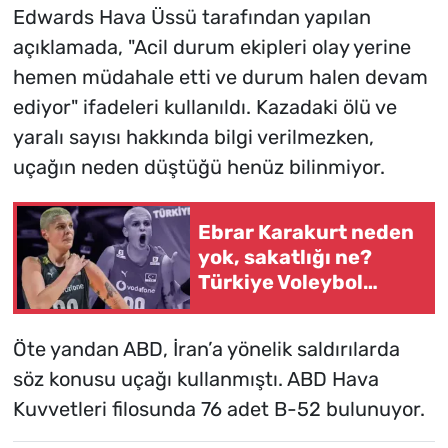
Edwards Hava Üssü tarafından yapılan
açıklamada, "Acil durum ekipleri olay yerine
hemen müdahale etti ve durum halen devam
ediyor" ifadeleri kullanıldı. Kazadaki ölü ve
yaralı sayısı hakkında bilgi verilmezken,
uçağın neden düştüğü henüz bilinmiyor.
Ebrar Karakurt neden
yok, sakatlığı ne?
Türkiye Voleybol
Federasyonu açıkladı:
Sahalara dönüş tarihi
Öte yandan ABD, İran’a yönelik saldırılarda
belli oldu
söz konusu uçağı kullanmıştı. ABD Hava
Kuvvetleri filosunda 76 adet B-52 bulunuyor.