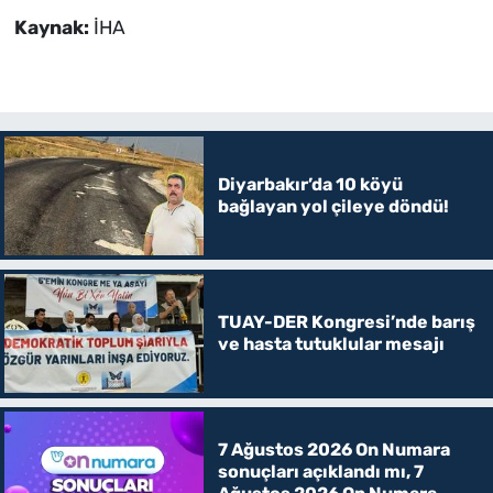
Kaynak:
İHA
Diyarbakır’da 10 köyü
bağlayan yol çileye döndü!
TUAY-DER Kongresi’nde barış
ve hasta tutuklular mesajı
7 Ağustos 2026 On Numara
sonuçları açıklandı mı, 7