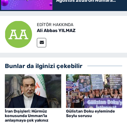
Ağustos 2026 On Numara
kazanan rakamlar
EDITÖR HAKKINDA
Ali Abbas YILMAZ
Bunlar da ilginizi çekebilir
İran Dışişleri: Hürmüz
Gülistan Doku eyleminde
konusunda Umman'la
Soylu sorusu
anlaşmaya çok yakınız