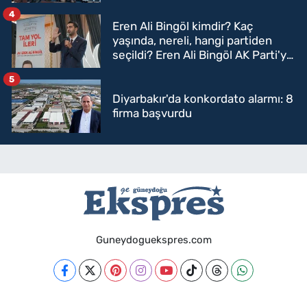
4
Eren Ali Bingöl kimdir? Kaç
yaşında, nereli, hangi partiden
seçildi? Eren Ali Bingöl AK Parti'ye
mi geçecek?
5
Diyarbakır'da konkordato alarmı: 8
firma başvurdu
Guneydoguekspres.com