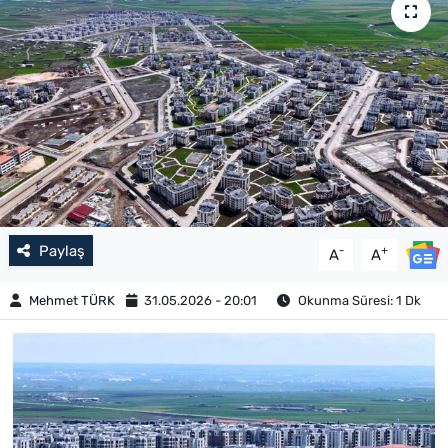
Paylaş
-
+
A
A
Mehmet TÜRK
31.05.2026 - 20:01
Okunma Süresi: 1 Dk