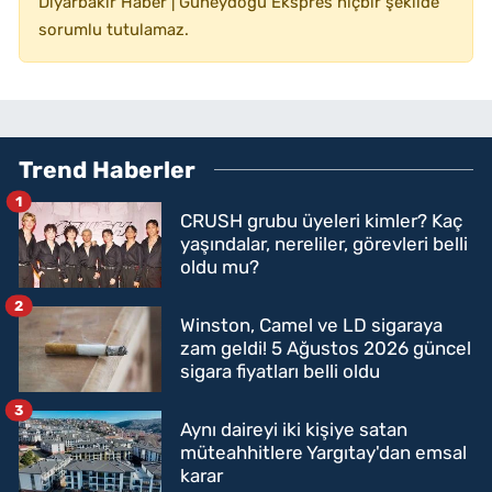
Diyarbakır Haber | Güneydoğu Ekspres hiçbir şekilde
sorumlu tutulamaz.
Trend Haberler
1
CRUSH grubu üyeleri kimler? Kaç
yaşındalar, nereliler, görevleri belli
oldu mu?
2
Winston, Camel ve LD sigaraya
zam geldi! 5 Ağustos 2026 güncel
sigara fiyatları belli oldu
3
Aynı daireyi iki kişiye satan
müteahhitlere Yargıtay'dan emsal
karar