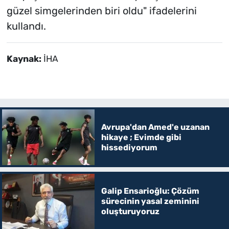
güzel simgelerinden biri oldu" ifadelerini
kullandı.
Kaynak:
İHA
Avrupa'dan Amed'e uzanan
hikaye ; Evimde gibi
hissediyorum
Galip Ensarioğlu: Çözüm
sürecinin yasal zeminini
oluşturuyoruz