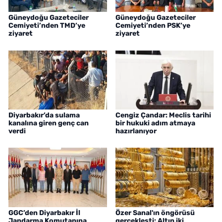
Güneydoğu Gazeteciler
Güneydoğu Gazeteciler
Cemiyeti’nden TMD’ye
Cemiyeti’nden PSK’ye
ziyaret
ziyaret
Diyarbakır’da sulama
Cengiz Çandar: Meclis tarihi
kanalına giren genç can
bir hukuki adım atmaya
verdi
hazırlanıyor
GGC’den Diyarbakır İl
Özer Sanal'ın öngörüsü
Jandarma Komutanına
gerçekleşti: Altın iki