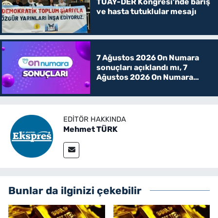
TUAY-DER Kongresi’nde barış
ve hasta tutuklular mesajı
7 Ağustos 2026 On Numara
sonuçları açıklandı mı, 7
Ağustos 2026 On Numara
kazanan rakamlar
EDITÖR HAKKINDA
Mehmet TÜRK
Bunlar da ilginizi çekebilir