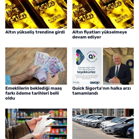
Altın yükseliş trendine girdi
Altın fiyatları yükselmeye
devam ediyor
Emeklilerin beklediği maaş
Quick Sigorta’nın halka arzı
farkı ödeme tarihleri belli
tamamlandı
oldu