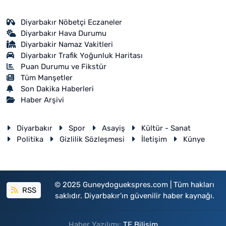
Diyarbakır Nöbetçi Eczaneler
Diyarbakır Hava Durumu
Diyarbakir Namaz Vakitleri
Diyarbakır Trafik Yoğunluk Haritası
Puan Durumu ve Fikstür
Tüm Manşetler
Son Dakika Haberleri
Haber Arşivi
Diyarbakır
Spor
Asayiş
Kültür - Sanat
Politika
Gizlilik Sözleşmesi
İletişim
Künye
© 2025 Guneydoguekspres.com | Tüm hakları
RSS
saklıdır. Diyarbakır'ın güvenilir haber kaynağı.
Haber Yazılımı:
TE Bilişim