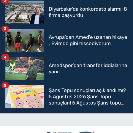
2
Diyarbakır'da konkordato alarmı: 8
firma başvurdu
3
Avrupa'dan Amed'e uzanan hikaye
; Evimde gibi hissediyorum
4
Amedspor’dan transfer iddialarına
yanıt
5
Şans Topu sonuçları açıklandı mı?
5 Ağustos 2026 Şans Topu
sonuçları! 5 Ağustos Şans topu
sorgulama