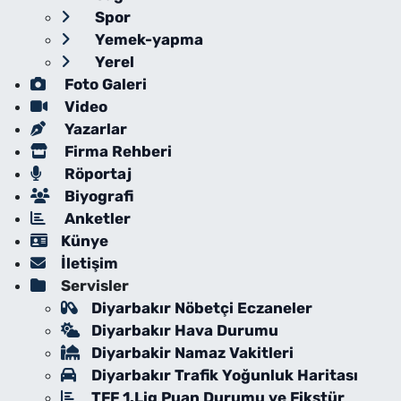
Spor
Yemek-yapma
Yerel
Foto Galeri
Video
Yazarlar
Firma Rehberi
Röportaj
Biyografi
Anketler
Künye
İletişim
Servisler
Diyarbakır Nöbetçi Eczaneler
Diyarbakır Hava Durumu
Diyarbakir Namaz Vakitleri
Diyarbakır Trafik Yoğunluk Haritası
TFF 1.Lig Puan Durumu ve Fikstür