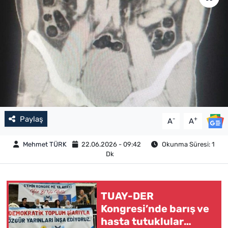
Paylaş
-
+
A
A
Mehmet TÜRK
22.06.2026 - 09:42
Okunma Süresi: 1
Dk
TUAY-DER
Kongresi’nde barış ve
hasta tutuklular