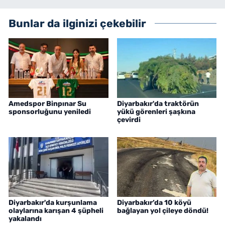
Bunlar da ilginizi çekebilir
Amedspor Binpınar Su
Diyarbakır'da traktörün
sponsorluğunu yeniledi
yükü görenleri şaşkına
çevirdi
Diyarbakır'da kurşunlama
Diyarbakır’da 10 köyü
olaylarına karışan 4 şüpheli
bağlayan yol çileye döndü!
yakalandı