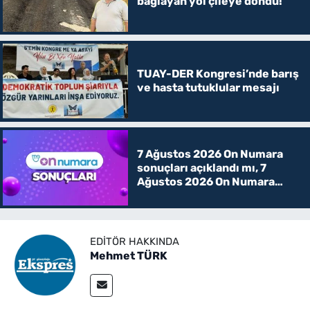
bağlayan yol çileye döndü!
TUAY-DER Kongresi’nde barış
ve hasta tutuklular mesajı
7 Ağustos 2026 On Numara
sonuçları açıklandı mı, 7
Ağustos 2026 On Numara
kazanan rakamlar
EDITÖR HAKKINDA
Mehmet TÜRK