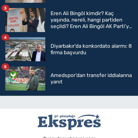
3
Eren Ali Bingöl kimdir? Kaç
yaşında, nereli, hangi partiden
seçildi? Eren Ali Bingöl AK Parti'ye
mi geçecek?
4
Diyarbakır'da konkordato alarmı: 8
firma başvurdu
5
Amedspor’dan transfer iddialarına
yanıt