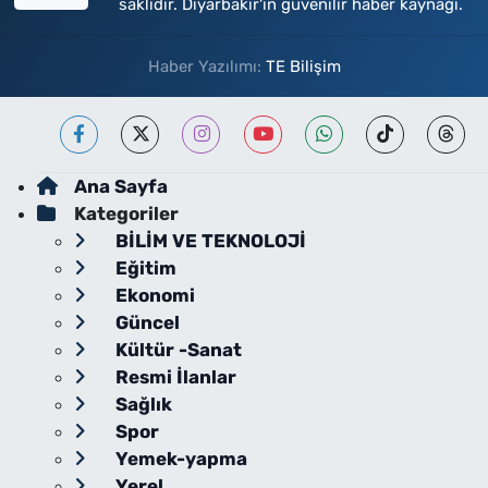
saklıdır. Diyarbakır'ın güvenilir haber kaynağı.
Haber Yazılımı:
TE Bilişim
Ana Sayfa
Kategoriler
BİLİM VE TEKNOLOJİ
Eğitim
Ekonomi
Güncel
Kültür -Sanat
Resmi İlanlar
Sağlık
Spor
Yemek-yapma
Yerel