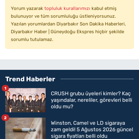
Yorum yazarak
topluluk kurallarımızı
kabul etmiş
bulunuyor ve tüm sorumluluğu üstleniyorsunuz.
Yazılan yorumlardan Diyarbakır Son Dakika Haberleri,
Diyarbakır Haber | Güneydoğu Ekspres hiçbir şekilde
sorumlu tutulamaz.
Trend Haberler
1
CRUSH grubu üyeleri kimler? Kaç
yaşındalar, nereliler, görevleri belli
oldu mu?
2
Winston, Camel ve LD sigaraya
zam geldi! 5 Ağustos 2026 güncel
sigara fiyatları belli oldu