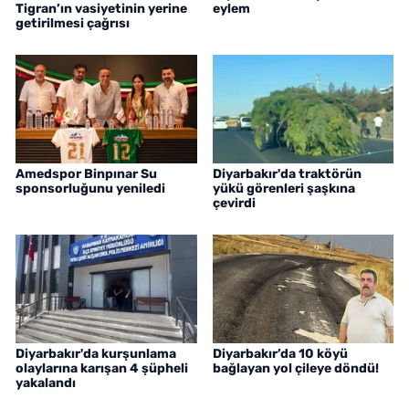
Tigran’ın vasiyetinin yerine
eylem
getirilmesi çağrısı
Amedspor Binpınar Su
Diyarbakır'da traktörün
sponsorluğunu yeniledi
yükü görenleri şaşkına
çevirdi
Diyarbakır'da kurşunlama
Diyarbakır’da 10 köyü
olaylarına karışan 4 şüpheli
bağlayan yol çileye döndü!
yakalandı