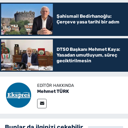
Şahismail Bedirhanoğlu:
Çerçeve yasa tarihi bir adım
DTSO Başkanı Mehmet Kaya:
Yasadan umutluyum, süreç
geciktirilmesin
EDITÖR HAKKINDA
Mehmet TÜRK
Bunlar da ilginizi çekebilir