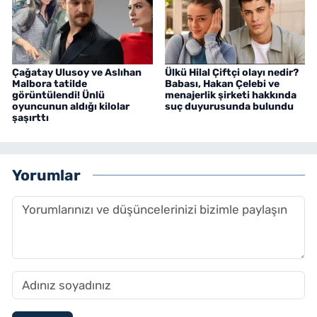
Çağatay Ulusoy ve Aslıhan
Ülkü Hilal Çiftçi olayı nedir?
Malbora tatilde
Babası, Hakan Çelebi ve
görüntülendi! Ünlü
menajerlik şirketi hakkında
oyuncunun aldığı kilolar
suç duyurusunda bulundu
şaşırttı
Yorumlar