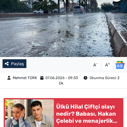
Paylaş
-
+
A
A
Mehmet TÜRK
07.06.2026 - 09:30
Okunma Süresi: 2
Dk
Ülkü Hilal Çiftçi olayı
nedir? Babası, Hakan
Çelebi ve menajerlik