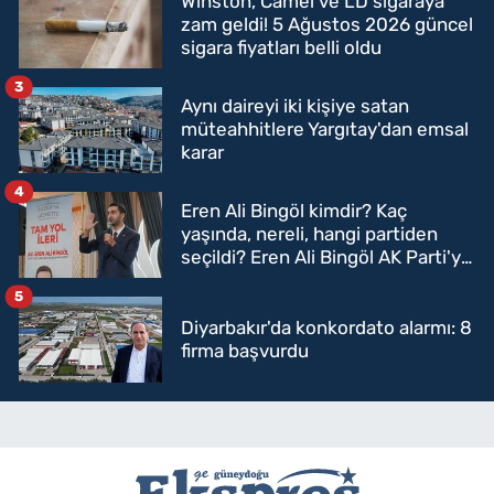
Winston, Camel ve LD sigaraya
zam geldi! 5 Ağustos 2026 güncel
sigara fiyatları belli oldu
3
Aynı daireyi iki kişiye satan
müteahhitlere Yargıtay'dan emsal
karar
4
Eren Ali Bingöl kimdir? Kaç
yaşında, nereli, hangi partiden
seçildi? Eren Ali Bingöl AK Parti'ye
mi geçecek?
5
Diyarbakır'da konkordato alarmı: 8
firma başvurdu