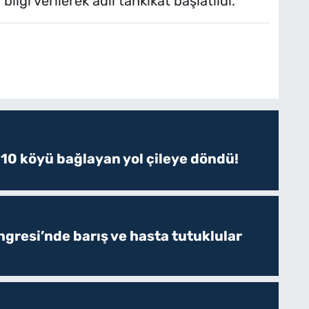
ilgi verilerek adli tahkikat başlatıldı.
 10 köyü bağlayan yol çileye döndü!
resi’nde barış ve hasta tutuklular