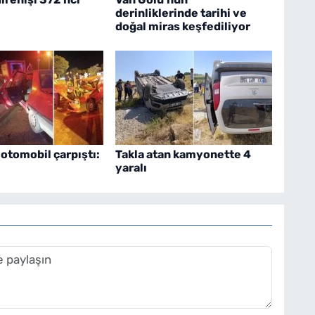
derinliklerinde tarihi ve
doğal miras keşfediliyor
 otomobil çarpıştı:
Takla atan kamyonette 4
yaralı