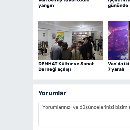
yangın
gününde
DEMHAT Kültür ve Sanat
Van'da iki
Derneği açılışı
7 yaralı
Yorumlar