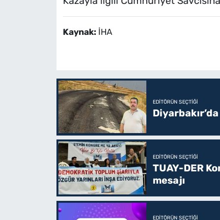
Kazayla ilgili Cumhuriyet Savcısına b
Kaynak:
İHA
EDITÖRÜN SEÇTIĞI
Diyarbakır’da
EDITÖRÜN SEÇTIĞI
TUAY-DER Kong
mesajı
EDITÖRÜN SEÇTIĞI