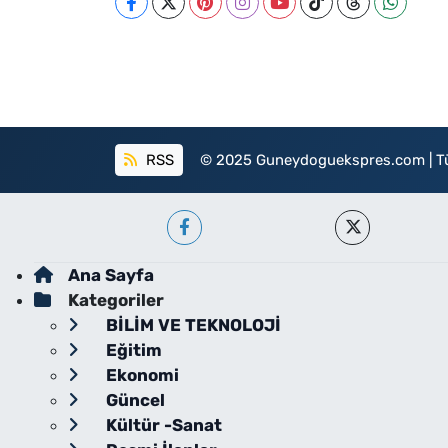
RSS
© 2025 Guneydoguekspres.com | Tüm h
Ana Sayfa
Kategoriler
BİLİM VE TEKNOLOJİ
Eğitim
Ekonomi
Güncel
Kültür -Sanat