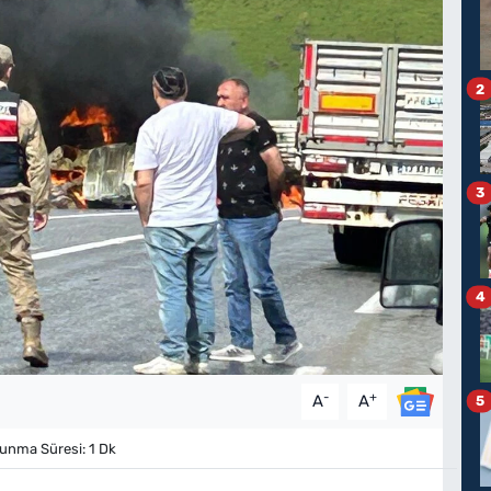
2
3
4
-
+
A
A
5
nma Süresi: 1 Dk