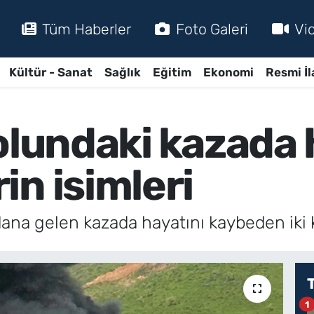
Tüm Haberler
Foto Galeri
Vi
Kültür - Sanat
Sağlık
Eğitim
Ekonomi
Resmi İl
olundaki kazada 
n isimleri
ana gelen kazada hayatını kaybeden iki kiş
1