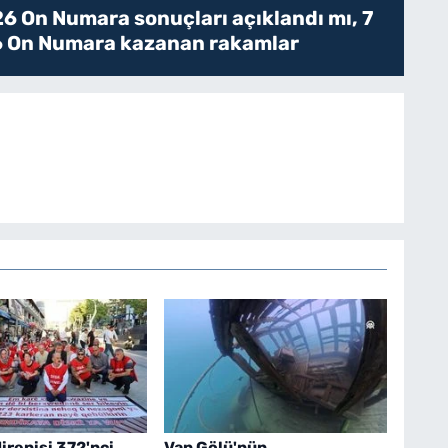
6 On Numara sonuçları açıklandı mı, 7
 On Numara kazanan rakamlar
direnişi 372'nci
Van Gölü'nün