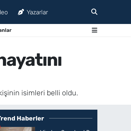
deo
Yazarlar
anlar
hayatını
inin isimleri belli oldu.
Trend Haberler