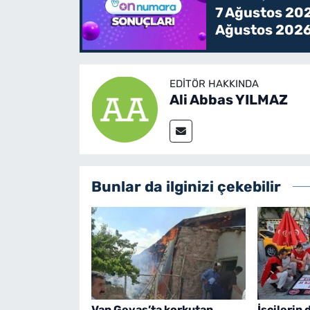
7 Ağustos 202
Ağustos 2026
EDITÖR HAKKINDA
Ali Abbas YILMAZ
Bunlar da ilginizi çekebilir
Van Gevaş’ta korkutan
İşçilerin 