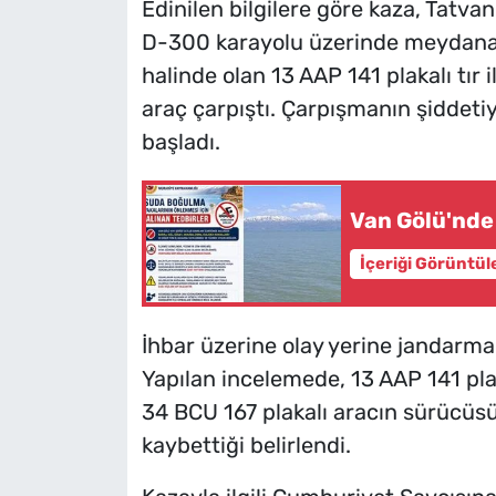
Edinilen bilgilere göre kaza, Tatva
D-300 karayolu üzerinde meydana g
halinde olan 13 AAP 141 plakalı tır 
araç çarpıştı. Çarpışmanın şiddetiy
başladı.
Van Gölü'nde
İçeriği Görüntül
İhbar üzerine olay yerine jandarma, 
Yapılan incelemede, 13 AAP 141 pla
34 BCU 167 plakalı aracın sürücüsü
kaybettiği belirlendi.