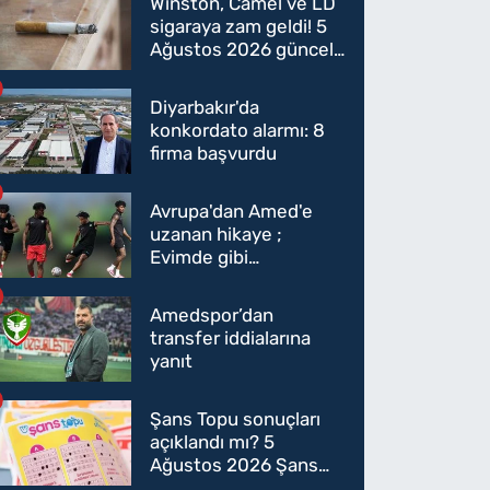
Winston, Camel ve LD
sigaraya zam geldi! 5
Ağustos 2026 güncel
sigara fiyatları belli
oldu
Diyarbakır'da
konkordato alarmı: 8
firma başvurdu
Avrupa'dan Amed'e
uzanan hikaye ;
Evimde gibi
hissediyorum
Amedspor’dan
transfer iddialarına
yanıt
Şans Topu sonuçları
açıklandı mı? 5
Ağustos 2026 Şans
Topu sonuçları! 5