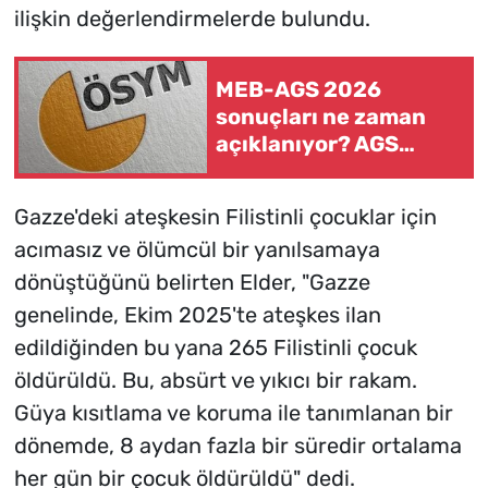
ilişkin değerlendirmelerde bulundu.
MEB-AGS 2026
sonuçları ne zaman
açıklanıyor? AGS
sonuç tarihi ve ÖABT
sonuçları için ÖSYM
Gazze'deki ateşkesin Filistinli çocuklar için
takvimi
acımasız ve ölümcül bir yanılsamaya
dönüştüğünü belirten Elder, "Gazze
genelinde, Ekim 2025'te ateşkes ilan
edildiğinden bu yana 265 Filistinli çocuk
öldürüldü. Bu, absürt ve yıkıcı bir rakam.
Güya kısıtlama ve koruma ile tanımlanan bir
dönemde, 8 aydan fazla bir süredir ortalama
her gün bir çocuk öldürüldü" dedi.