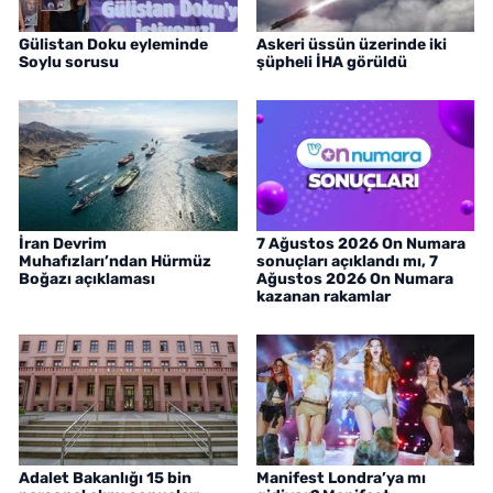
Gülistan Doku eyleminde
Askeri üssün üzerinde iki
Soylu sorusu
şüpheli İHA görüldü
İran Devrim
7 Ağustos 2026 On Numara
Muhafızları’ndan Hürmüz
sonuçları açıklandı mı, 7
Boğazı açıklaması
Ağustos 2026 On Numara
kazanan rakamlar
Adalet Bakanlığı 15 bin
Manifest Londra’ya mı