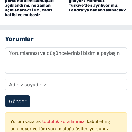
personel alımı sonuçları
gidiyor? Manifest
açıklandı mı, ne zaman
Türkiye’den ayrılıyor mu,
açıklanacak? İKM, zabıt
Londra’ya neden taşınacak?
katibi ve mübaşir
Yorumlar
Gönder
Yorum yazarak
topluluk kurallarımızı
kabul etmiş
bulunuyor ve tüm sorumluluğu üstleniyorsunuz.