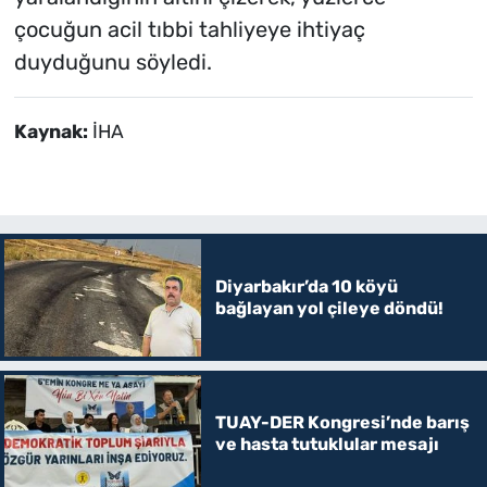
çocuğun acil tıbbi tahliyeye ihtiyaç
duyduğunu söyledi.
Kaynak:
İHA
Diyarbakır’da 10 köyü
bağlayan yol çileye döndü!
TUAY-DER Kongresi’nde barış
ve hasta tutuklular mesajı