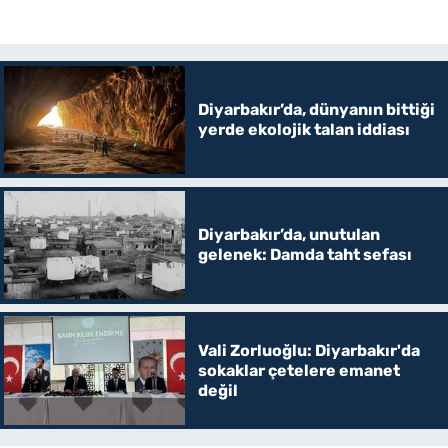
Diyarbakır’da, dünyanın bittiği
yerde ekolojik talan iddiası
Diyarbakır’da, unutulan
gelenek: Damda taht sefası
Vali Zorluoğlu: Diyarbakır'da
sokaklar çetelere emanet
değil