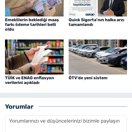
Emeklilerin beklediği maaş
Quick Sigorta’nın halka arzı
farkı ödeme tarihleri belli
tamamlandı
oldu
TÜİK ve ENAG enflasyon
ÖTV'de yeni sistem
verilerini açıkladı
Yorumlar