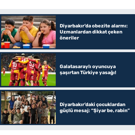
Diyarbakır’da obezite alarmı:
Uzmanlardan dikkat çeken
öneriler
Galatasaraylı oyuncuya
şaşırtan Türkiye yasağı!
Diyarbakır’daki çocuklardan
güçlü mesaj: “Şiyar be, rabin”