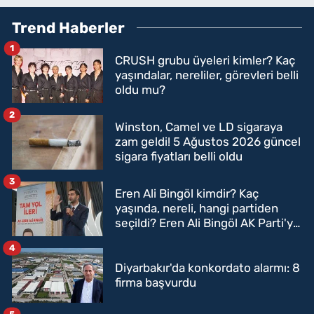
Trend Haberler
1
CRUSH grubu üyeleri kimler? Kaç
yaşındalar, nereliler, görevleri belli
oldu mu?
2
Winston, Camel ve LD sigaraya
zam geldi! 5 Ağustos 2026 güncel
sigara fiyatları belli oldu
3
Eren Ali Bingöl kimdir? Kaç
yaşında, nereli, hangi partiden
seçildi? Eren Ali Bingöl AK Parti'ye
mi geçecek?
4
Diyarbakır'da konkordato alarmı: 8
firma başvurdu