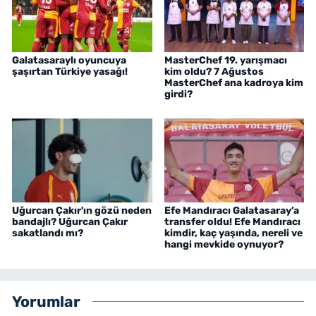
Galatasaraylı oyuncuya
MasterChef 19. yarışmacı
şaşırtan Türkiye yasağı!
kim oldu? 7 Ağustos
MasterChef ana kadroya kim
girdi?
Uğurcan Çakır'ın gözü neden
Efe Mandıracı Galatasaray’a
bandajlı? Uğurcan Çakır
transfer oldu! Efe Mandıracı
sakatlandı mı?
kimdir, kaç yaşında, nereli ve
hangi mevkide oynuyor?
Yorumlar