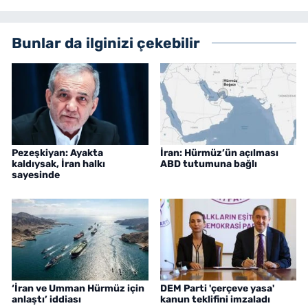
Bunlar da ilginizi çekebilir
Pezeşkiyan: Ayakta
İran: Hürmüz’ün açılması
kaldıysak, İran halkı
ABD tutumuna bağlı
sayesinde
‘İran ve Umman Hürmüz için
DEM Parti 'çerçeve yasa'
anlaştı’ iddiası
kanun teklifini imzaladı