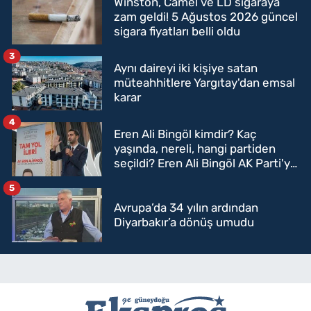
Winston, Camel ve LD sigaraya
zam geldi! 5 Ağustos 2026 güncel
sigara fiyatları belli oldu
3
Aynı daireyi iki kişiye satan
müteahhitlere Yargıtay'dan emsal
karar
4
Eren Ali Bingöl kimdir? Kaç
yaşında, nereli, hangi partiden
seçildi? Eren Ali Bingöl AK Parti'ye
mi geçecek?
5
Avrupa’da 34 yılın ardından
Diyarbakır’a dönüş umudu