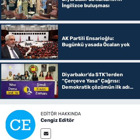
İngilizce buluşması
AK Partili Ensarioğlu:
Bugünkü yasada Öcalan yok
Diyarbakır’da STK’lerden
“Çerçeve Yasa” Çağrısı:
Demokratik çözümün ilk adımı
olmalı
EDITÖR HAKKINDA
Cengiz Editör