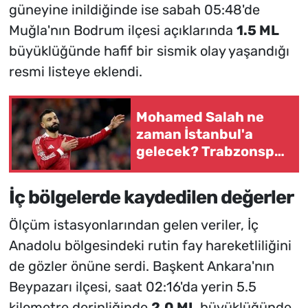
güneyine inildiğinde ise sabah 05:48'de
Muğla'nın Bodrum ilçesi açıklarında
1.5 ML
büyüklüğünde hafif bir sismik olay yaşandığı
resmi listeye eklendi.
Mohamed Salah ne
zaman İstanbul'a
gelecek? Trabzonspor
transferinde gözler
geliş saatinde
İç bölgelerde kaydedilen değerler
Ölçüm istasyonlarından gelen veriler, İç
Anadolu bölgesindeki rutin fay hareketliliğini
de gözler önüne serdi. Başkent Ankara'nın
Beypazarı ilçesi, saat 02:16'da yerin 5.5
kilometre derinliğinde
2.0 ML
büyüklüğünde