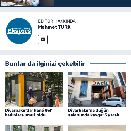
EDITÖR HAKKINDA
Mehmet TÜRK
Bunlar da ilginizi çekebilir
Diyarbakır'da ‘Nané Gel’
Diyarbakır’da düğün
kadınlara umut oldu
salonunda kavga: 5 yaralı