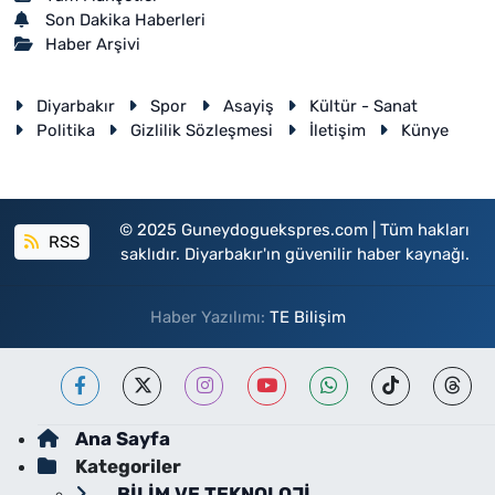
Son Dakika Haberleri
Haber Arşivi
Diyarbakır
Spor
Asayiş
Kültür - Sanat
Politika
Gizlilik Sözleşmesi
İletişim
Künye
© 2025 Guneydoguekspres.com | Tüm hakları
RSS
saklıdır. Diyarbakır'ın güvenilir haber kaynağı.
Haber Yazılımı:
TE Bilişim
Ana Sayfa
Kategoriler
BİLİM VE TEKNOLOJİ