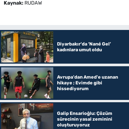
Kaynak:
RUDAW
Diyarbakır'da ‘Nané Gel’
kadınlara umut oldu
Avrupa'dan Amed'e uzanan
hikaye ; Evimde gibi
hissediyorum
Galip Ensarioğlu: Çözüm
sürecinin yasal zeminini
oluşturuyoruz