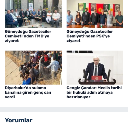
Güneydoğu Gazeteciler
Güneydoğu Gazeteciler
Cemiyeti’nden TMD’ye
Cemiyeti’nden PSK’ye
ziyaret
ziyaret
Diyarbakır’da sulama
Cengiz Çandar: Meclis tarihi
kanalına giren genç can
bir hukuki adım atmaya
verdi
hazırlanıyor
Yorumlar