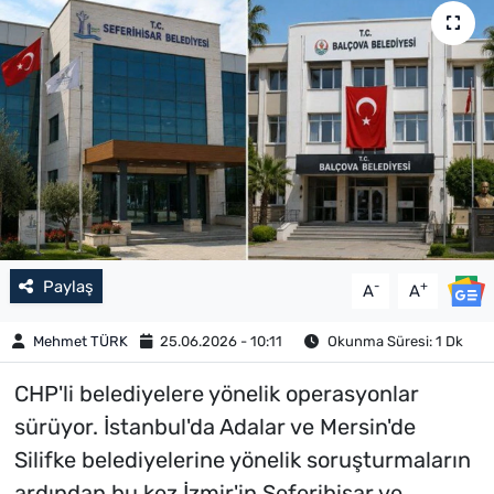
Paylaş
-
+
A
A
Mehmet TÜRK
25.06.2026 - 10:11
Okunma Süresi: 1 Dk
CHP'li belediyelere yönelik operasyonlar
sürüyor. İstanbul'da Adalar ve Mersin'de
Silifke belediyelerine yönelik soruşturmaların
ardından bu kez İzmir'in Seferihisar ve