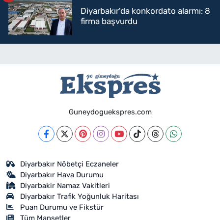
Diyarbakır'da konkordato alarmı: 8
firma başvurdu
Guneydoguekspres.com
Diyarbakır Nöbetçi Eczaneler
Diyarbakır Hava Durumu
Diyarbakir Namaz Vakitleri
Diyarbakır Trafik Yoğunluk Haritası
Puan Durumu ve Fikstür
Tüm Manşetler