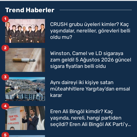
Trend Haberler
1
CRUSH grubu üyeleri kimler? Kaç
yaşındalar, nereliler, görevleri belli
oldu mu?
2
Winston, Camel ve LD sigaraya
zam geldi! 5 Ağustos 2026 güncel
sigara fiyatları belli oldu
3
Aynı daireyi iki kişiye satan
müteahhitlere Yargıtay'dan emsal
karar
4
Eren Ali Bingöl kimdir? Kaç
yaşında, nereli, hangi partiden
seçildi? Eren Ali Bingöl AK Parti'ye
mi geçecek?
5