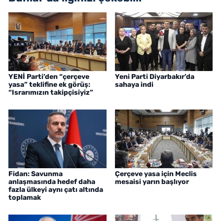
YENİ Parti’den “çerçeve
Yeni Parti Diyarbakır’da
yasa” teklifine ek görüş:
sahaya indi
“Israrımızın takipçisiyiz”
Fidan: Savunma
Çerçeve yasa için Meclis
anlaşmasında hedef daha
mesaisi yarın başlıyor
fazla ülkeyi aynı çatı altında
toplamak