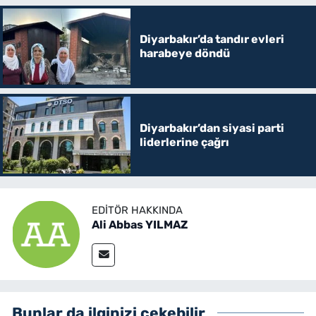
Diyarbakır’da tandır evleri
harabeye döndü
Diyarbakır’dan siyasi parti
liderlerine çağrı
EDITÖR HAKKINDA
Ali Abbas YILMAZ
Bunlar da ilginizi çekebilir