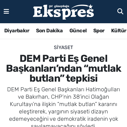
Diyarbakır
Son Dakika
Güncel
Spor
Kültür
SIYASET
DEM Parti Eş Genel
Başkanları’ndan “mutlak
butlan” tepkisi
DEM Parti Eş Genel Başkanları Hatimoğulları
ve Bakırhan, CHP’nin 38’inci Olağan
Kurultayı’na ilişkin “mutlak butlan” kararını
eleştirerek, yargının siyaseti dizayn
edemeyeceğini ve demokratik iradenin yok
sayılamayacağını söyledi.