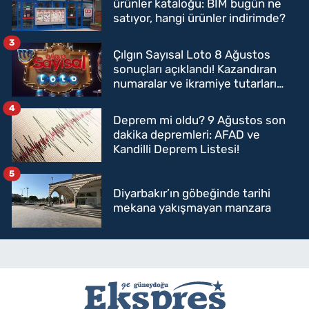
ürünler kataloğu: BİM bugün ne
satıyor, hangi ürünler indirimde?
3
Çılgın Sayısal Loto 8 Ağustos
sonuçları açıklandı! Kazandıran
numaralar ve ikramiye tutarları
belli oldu
4
Deprem mi oldu? 9 Ağustos son
dakika depremleri: AFAD ve
Kandilli Deprem Listesi!
5
Diyarbakır’ın göbeğinde tarihi
mekana yakışmayan manzara