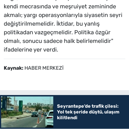
kendi mecrasında ve meşruiyet zemininde
akmalı; yargı operasyonlarıyla siyasetin seyri
değiştirilmemelidir. İktidar, bu yanlış
politikadan vazgeçmelidir. Politika özgür
olmalı, sonucu sadece halk belirlemelidir"
ifadelerine yer verdi.
Kaynak:
HABER MERKEZİ
Seyrantepe’de trafik çilesi:
Yol tek şeride düştü, ulaşım
kilitlendi