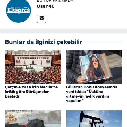
EDITÖR HAKKINDA
User 40
Bunlar da ilginizi çekebilir
Çerçeve Yasa için Meclis’te
Gülistan Doku dosyasında
kritik gün: Görüşmeler
yeni iddia: “Üstüne
başladı
gitmeyin, aylık yardım
yapalım”