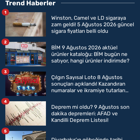
Trend Haberler
1
Winston, Camel ve LD sigaraya
zam geldi! 5 Ağustos 2026 güncel
sigara fiyatları belli oldu
2
BİM 9 Ağustos 2026 aktüel
ürünler kataloğu: BİM bugün ne
satıyor, hangi ürünler indirimde?
3
Çılgın Sayısal Loto 8 Ağustos
sonuçları açıklandı! Kazandıran
numaralar ve ikramiye tutarları
belli oldu
4
Deprem mi oldu? 9 Ağustos son
dakika depremleri: AFAD ve
Kandilli Deprem Listesi!
5
Diyarbakır’ın göbeğinde tarihi