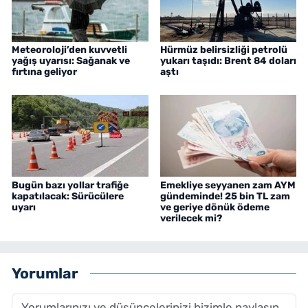
Meteoroloji’den kuvvetli
Hürmüz belirsizliği petrolü
yağış uyarısı: Sağanak ve
yukarı taşıdı: Brent 84 doları
fırtına geliyor
aştı
Bugün bazı yollar trafiğe
Emekliye seyyanen zam AYM
kapatılacak: Sürücülere
gündeminde! 25 bin TL zam
uyarı
ve geriye dönük ödeme
verilecek mi?
Yorumlar