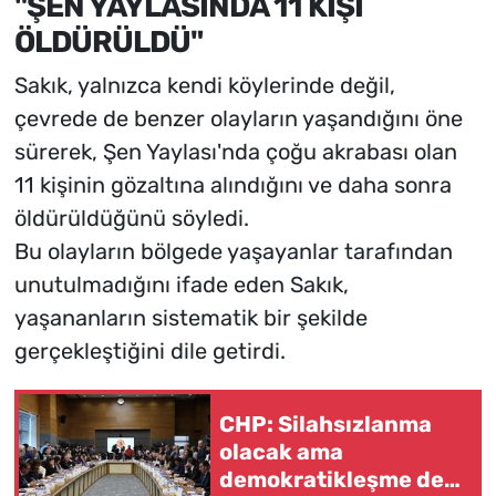
"ŞEN YAYLASINDA 11 KİŞİ
ÖLDÜRÜLDÜ"
Sakık, yalnızca kendi köylerinde değil,
çevrede de benzer olayların yaşandığını öne
sürerek, Şen Yaylası'nda çoğu akrabası olan
11 kişinin gözaltına alındığını ve daha sonra
öldürüldüğünü söyledi.
Bu olayların bölgede yaşayanlar tarafından
unutulmadığını ifade eden Sakık,
yaşananların sistematik bir şekilde
gerçekleştiğini dile getirdi.
CHP: Silahsızlanma
olacak ama
demokratikleşme de