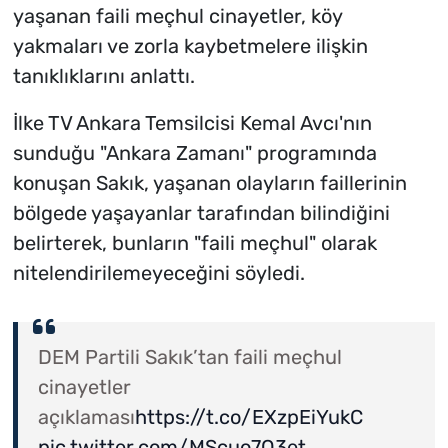
yaşanan faili meçhul cinayetler, köy
yakmaları ve zorla kaybetmelere ilişkin
tanıklıklarını anlattı.
İlke TV Ankara Temsilcisi Kemal Avcı'nın
sunduğu "Ankara Zamanı" programında
konuşan Sakık, yaşanan olayların faillerinin
bölgede yaşayanlar tarafından bilindiğini
belirterek, bunların "faili meçhul" olarak
nitelendirilemeyeceğini söyledi.
DEM Partili Sakık’tan faili meçhul
cinayetler
açıklaması
https://t.co/EXzpEiYukC
pic.twitter.com/MScuo7Q3et