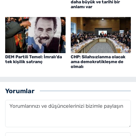
daha büyük ve tarihi bir
anlamı var
DEM Partili Temel: İmralı’da
CHP: Silahsızlanma olacak
tek kişilik satranç
ama demokratikleşme de
olmalı
Yorumlar