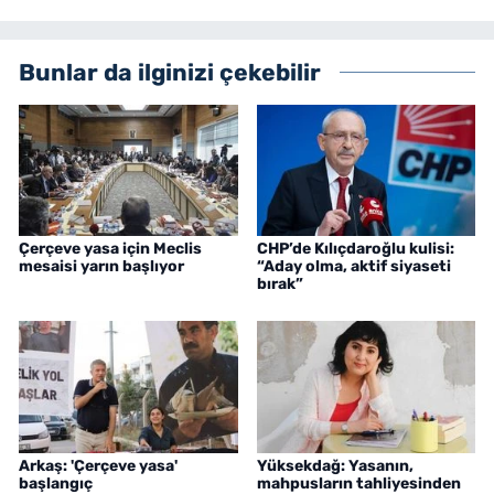
Bunlar da ilginizi çekebilir
Çerçeve yasa için Meclis
CHP’de Kılıçdaroğlu kulisi:
mesaisi yarın başlıyor
“Aday olma, aktif siyaseti
bırak”
Arkaş: 'Çerçeve yasa'
Yüksekdağ: Yasanın,
başlangıç
mahpusların tahliyesinden