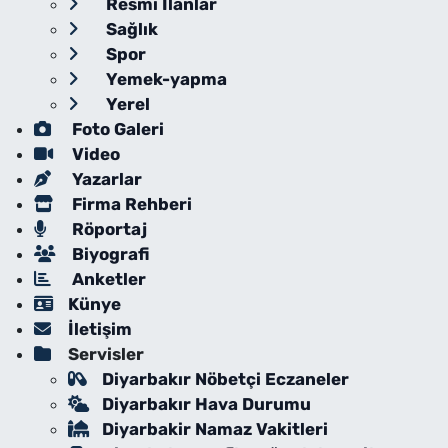
Resmi İlanlar
Sağlık
Spor
Yemek-yapma
Yerel
Foto Galeri
Video
Yazarlar
Firma Rehberi
Röportaj
Biyografi
Anketler
Künye
İletişim
Servisler
Diyarbakır Nöbetçi Eczaneler
Diyarbakır Hava Durumu
Diyarbakir Namaz Vakitleri