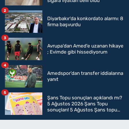
sigara fiyatları belli oldu
2
Diyarbakır'da konkordato alarmı: 8
firma başvurdu
3
Avrupa'dan Amed'e uzanan hikaye
; Evimde gibi hissediyorum
4
Amedspor’dan transfer iddialarına
yanıt
5
Şans Topu sonuçları açıklandı mı?
5 Ağustos 2026 Şans Topu
sonuçları! 5 Ağustos Şans topu
sorgulama