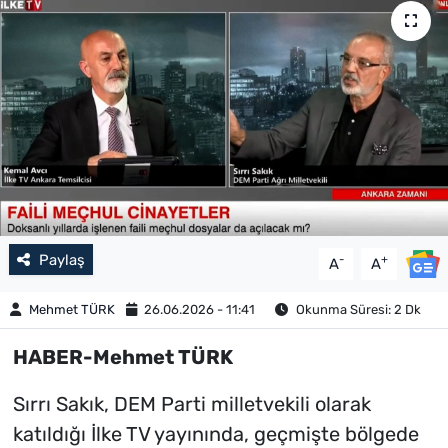
Paylaş
-
+
A
A
Mehmet TÜRK
26.06.2026 - 11:41
Okunma Süresi: 2 Dk
HABER-Mehmet TÜRK
Sırrı Sakık, DEM Parti milletvekili olarak
katıldığı İlke TV yayınında, geçmişte bölgede