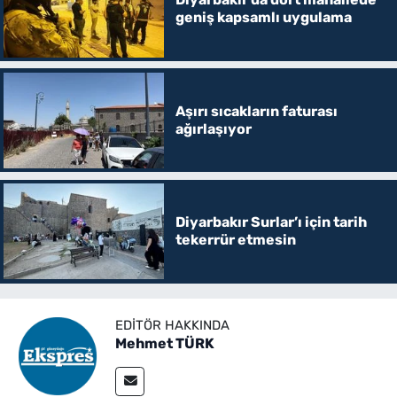
geniş kapsamlı uygulama
Aşırı sıcakların faturası
ağırlaşıyor
Diyarbakır Surlar’ı için tarih
tekerrür etmesin
EDITÖR HAKKINDA
Mehmet TÜRK